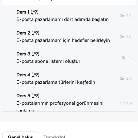
Ders 1 (/9)
2m 25s
E-posta pazarlamamı dört adımda başlatın
Ders 2 (/9)
2m 28s
E-posta pazarlamam için hedefler belirleyin
Ders 3 (/9)
2m 4s
E-posta abone listemi oluştur
Ders 4 (/9)
2m 27s
E-posta pazarlama türlerini keşfedin
Ders 5 (/9)
E-postalarımın profesyonel görünmesini
3m 13s
sağlama
Ders 6 (/9)
2m 49s
Pazarlama e-postalarımı kişiselleştirin
Genel bakış
Transkript