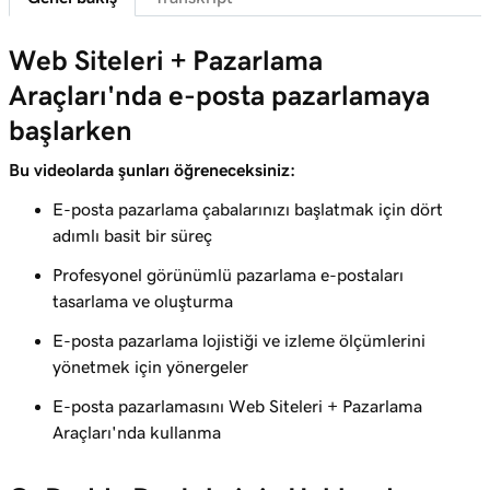
Ders 7 (/9)
3m 41s
E-posta pazarlama kampanyası oluşturun
Web Siteleri + Pazarlama
Araçları'nda e-posta pazarlamaya
Ders 8 (/9)
4m 38s
başlarken
E-posta kampanyası oluşturun ve gönderin
Bu videolarda şunları öğreneceksiniz:
Ders 9 (/9)
E-posta performansınızı izleme ve analiz
3m 48s
E-posta pazarlama çabalarınızı başlatmak için dört
etme
adımlı basit bir süreç
Profesyonel görünümlü pazarlama e-postaları
tasarlama ve oluşturma
E-posta pazarlama lojistiği ve izleme ölçümlerini
yönetmek için yönergeler
E-posta pazarlamasını Web Siteleri + Pazarlama
Araçları'nda kullanma