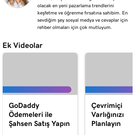
olacak en yeni pazarlama trendlerini
Ders 12 (/20)
1m 28s
keşfetme ve öğrenme fırsatına sahibim. En
Neden askıya alınmış bir ödemem var?
sevdiğim şey sosyal medya ve cevaplar için
Ders 13 (/20)
rehber olmaları için çok mutluyum.
2m 42s
Online Ödeme Bağlantıları nedir?
Ek Videolar
Ders 14 (/20)
Çevrimiçi Ödeme Bağlantısı oluşturun ve
1m 58s
paylaşın
Ders 15 (/20)
Online Ödeme Bağlantılarını yönetin ve
1m 24s
düzenleyin
Ders 16 (/20)
GoDaddy
Çevrimiçi
Alan adımı Online Ödeme Bağlantılarına
2m 4s
Ödemeleri ile
Varlığınızı
bağlama
Şahsen Satış Yapın
Planlayın
Ders 17 (/20)
1m 33s