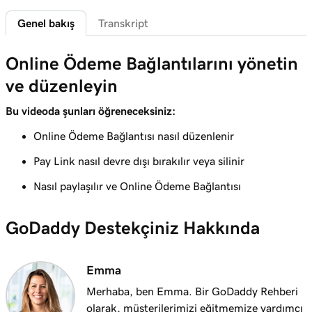
Ders 6 (/20)
Genel bakış
Transkript
WordPress için Yönetilebilir Hosting'de Ödeme
35s
Merkezine giriş yapın
Online Ödeme Bağlantılarını yönetin
Ders 7 (/20)
ve düzenleyin
3m
GoDaddy Ödeme Merkezini keşfedin
Bu videoda şunları öğreneceksiniz:
Ders 8 (/20)
1m 16s
Online Ödeme Bağlantısı nasıl düzenlenir
GoDaddy Payments’ta ödemeleri yönetin
Pay Link nasıl devre dışı bırakılır veya silinir
Ders 9 (/20)
1m 36s
Gün Kapanış saatimi anlama
Nasıl paylaşılır ve Online Ödeme Bağlantısı
Ders 10 (/20)
GoDaddy Destekçiniz Hakkında
1m 41s
Ters ibraz nedir?
Ders 11 (/20)
Emma
GoDaddy Payments’ta müşterime para iadesi
1m 6s
Merhaba, ben Emma. Bir GoDaddy Rehberi
yapma
olarak, müşterilerimizi eğitmemize yardımcı