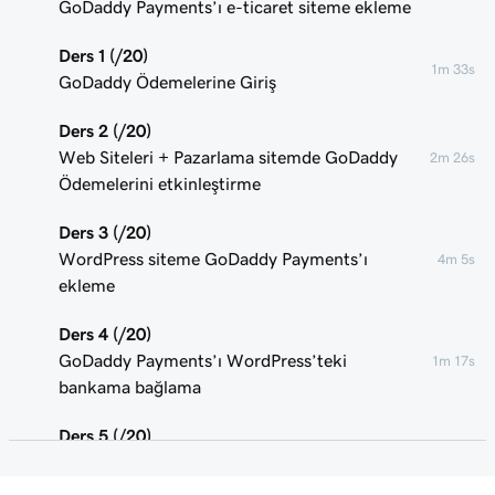
GoDaddy Payments’ı e-ticaret siteme ekleme
Ders 1 (/20)
1m 33s
GoDaddy Ödemelerine Giriş
Ders 2 (/20)
Web Siteleri + Pazarlama sitemde GoDaddy
2m 26s
Ödemelerini etkinleştirme
Ders 3 (/20)
WordPress siteme GoDaddy Payments’ı
4m 5s
ekleme
Ders 4 (/20)
GoDaddy Payments’ı WordPress’teki
1m 17s
bankama bağlama
Ders 5 (/20)
28s
Ticaret ana sayfama erişme