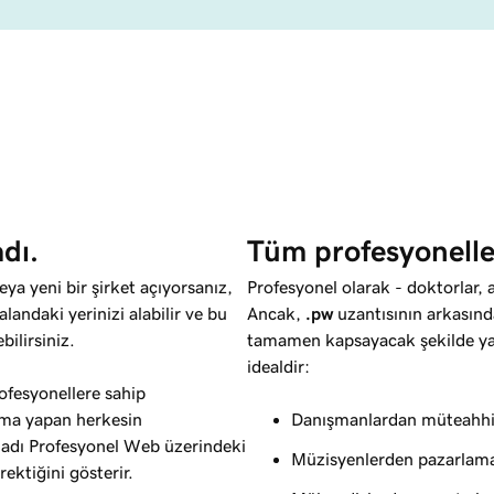
adı.
Tüm profesyonelle
ya yeni bir şirket açıyorsanız,
Profesyonel olarak - doktorlar, a
alandaki yerinizi alabilir ve bu
Ancak,
.pw
uzantısının arkasında
bilirsiniz.
tamamen kapsayacak şekilde yap
idealdir:
ofesyonellere sahip
rama yapan herkesin
Danışmanlardan müteahhi
 adı Profesyonel Web üzerindeki
Müzisyenlerden pazarlama 
rektiğini gösterir.