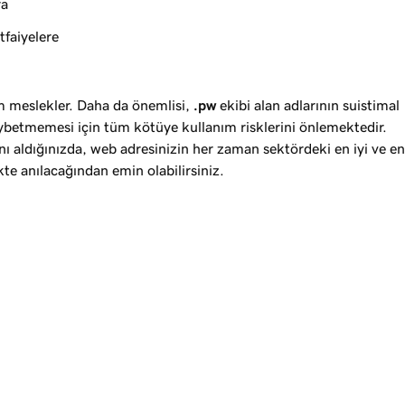
ra
tfaiyelere
üm meslekler. Daha da önemlisi,
.pw
ekibi alan adlarının suistimal
aybetmemesi için tüm kötüye kullanım risklerini önlemektedir.
nı aldığınızda, web adresinizin her zaman sektördeki en iyi ve en
ikte anılacağından emin olabilirsiniz.