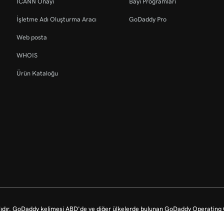
ICANN Onayı
Bayi Programları
İşletme Adı Oluşturma Aracı
GoDaddy Pro
Web posta
WHOIS
Ürün Kataloğu
dır. GoDaddy kelimesi ABD'de ve diğer ülkelerde bulunan GoDaddy Operating Co
icari markasıdır.