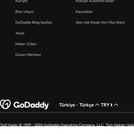
Kariyer
Kötüye Kullanımı Bildir
Bize Ulaşın
Kaynaklar
GoDaddy Blog Sayfası
Alan Adı Kaydı Veri İfşa İlkesi
Yasal
Haber Odası
Güven Merkezi
Türkiye - Türkçe
TRY ₺
Telif Hakkı © 1999 - 2026 GoDaddy Operating Company, LLC. Tüm Hakları Saklı
markasıdır. “GO” logosu, ABD’de bulunan GoDaddy.com, LLC şirketinin kayıtlı t