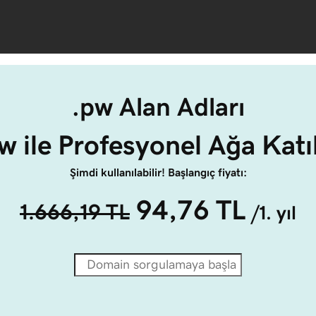
.pw Alan Adları
w ile Profesyonel Ağa Katı
Şimdi kullanılabilir! Başlangıç fiyatı:
94,76 TL
1.666,19 TL
/1. yıl