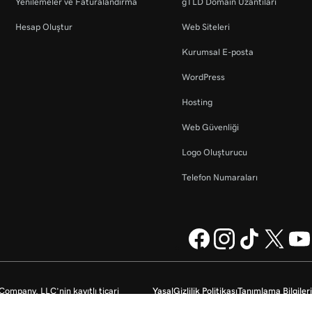
Yenilemeler ve Faturalandırma
gTLD Domain Uzantıları
Hesap Oluştur
Web Siteleri
Kurumsal E-posta
WordPress
Hosting
Web Güvenliği
Logo Oluşturucu
Telefon Numaraları
mpany, LLC’nin kayıtlı ticari
Yasal
Gizlilik Politikası
Tanımlama Bilgileri