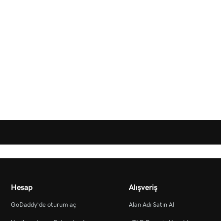
Hesap
Alışveriş
GoDaddy’de oturum aç
Alan Adı Satın Al