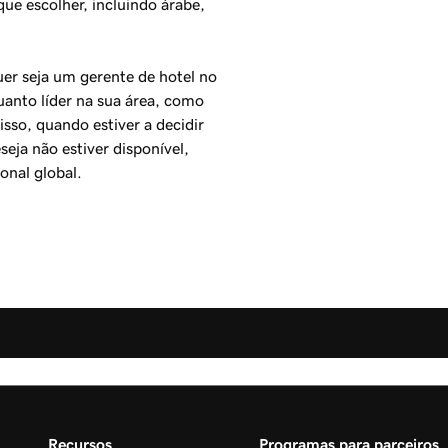
ue escolher, incluindo árabe,
er seja um gerente de hotel no
anto líder na sua área, como
sso, quando estiver a decidir
eja não estiver disponível,
onal global.
Recursos
Programas para parceiros