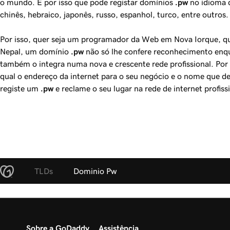
o mundo. É por isso que pode registar domínios
.pw
no idioma q
chinês, hebraico, japonês, russo, espanhol, turco, entre outros.
Por isso, quer seja um programador da Web em Nova Iorque, qu
Nepal, um domínio
.pw
não só lhe confere reconhecimento enqu
também o integra numa nova e crescente rede profissional. Por i
qual o endereço da internet para o seu negócio e o nome que des
registe um
.pw
e reclame o seu lugar na rede de internet profissi
TLDs
Dominio Pw
Sobre a GoDaddy
Assistência