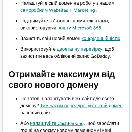
Налаштуйте свій домен на роботу з нашим
саморобним Websites + Marketing
.
Підтримуйте зв’язок зі своїми клієнтами,
використовуючи
пошту Microsoft 365
.
Захистіть свій новий домен
конфіденційністю
.
Використовуйте
двоетапну перевірку
, щоб
захистити весь обліковий запис GoDaddy.
Отримайте максимум від
свого нового домену
Не готові налаштувати веб-сайт для свого
домену?
Тим часом переадресуйте свій домен
на інший сайт.
Або
налаштуйте CashParking,
щоб заробляти
гроші на своєму новому доменному імені.