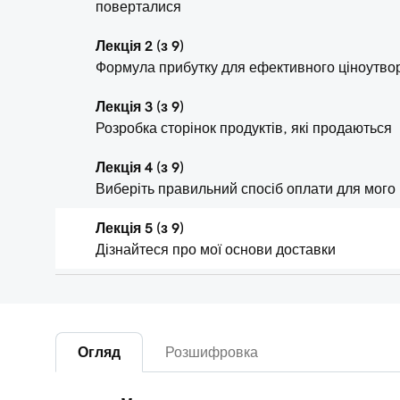
поверталися
Лекція 2 (з 9)
Формула прибутку для ефективного ціноутво
Лекція 3 (з 9)
Розробка сторінок продуктів, які продаються
Лекція 4 (з 9)
Виберіть правильний спосіб оплати для мого
Лекція 5 (з 9)
Дізнайтеся про мої основи доставки
Лекція 6 (з 9)
Розуміння податків для мого інтернет-магази
Лекція 7 (з 9)
Огляд
Розшифровка
Створіть свій Інтернет-магазин