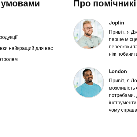
 умовами
Про помічникі
4m 48s
в Інтернет-крамниці
Joplin
2m 49s
ою таблиці продуктів
Привіт, я Д
родукції
перше місце,
перескоки т
авки найкращий для вас
ніж побачити
онтролем
London
Привіт, я Л
можливість 
потребами. 
інструменти 
чому справа