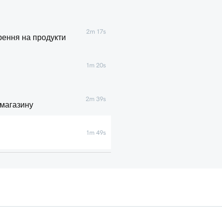
2m 17s
рення на продукти
1m 20s
2m 39s
 магазину
1m 49s
3m 19s
ну
8m 47s