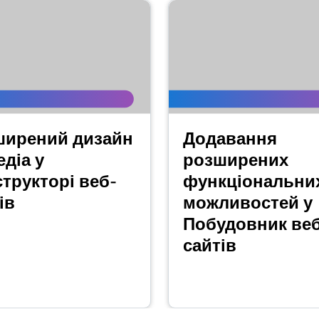
ширений дизайн
Додавання
едіа у
розширених
трукторі веб-
функціональни
ів
можливостей у
Побудовник ве
сайтів