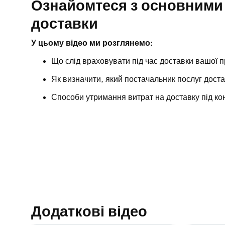
Ознайомтеся з основними
Лекція 8 (з 9)
Форматування електронної таблиці продуктів 
доставки
Лекція 9 (з 9)
У цьому відео ми розглянемо:
Експортуйте та імпортуйте товари за допомог
Що слід враховувати під час доставки вашої п
Як визначити, який постачальник послуг дост
Способи утримання витрат на доставку під к
Додаткові відео