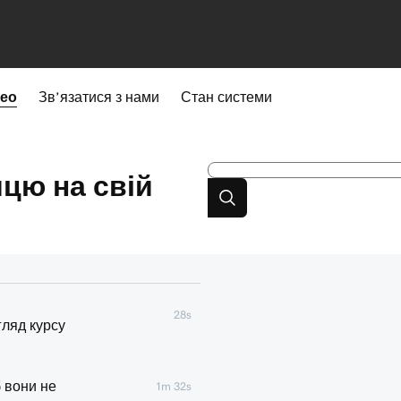
део
Зв’язатися з нами
Стан системи
цю на свій
28s
гляд курсу
 вони не
1m 32s