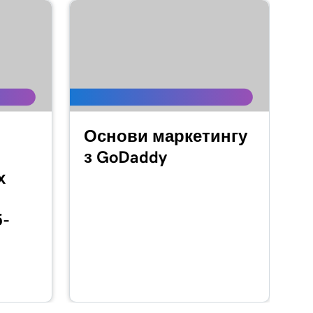
Основи маркетингу
з GoDaddy
х
б-