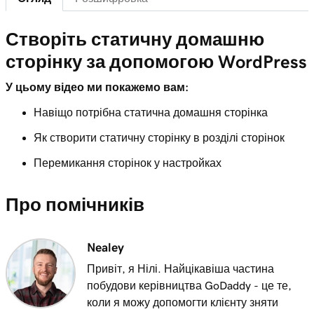
Керованого хостингу для WordPress
Лекція 7 (з 29)
Створіть статичну домашню
Функції приладної дошки адміністратора
6m 38s
сторінку за допомогою WordPress
WordPress
У цьому відео ми покажемо вам:
Лекція 8 (з 29)
Навіщо потрібна статична домашня сторінка
Додавання сторінок до меню навігації у
3m 56s
WordPress
Як створити статичну сторінку в розділі сторінок
Лекція 9 (з 29)
Перемикання сторінок у настройках
Використовуйте редактор блоків
2m 18s
WordPress
Про помічників
Лекція 10 (з 29)
3m 26s
Використовуйте модифікатор WordPress
Nealey
Привіт, я Нілі. Найцікавіша частина
Лекція 11 (з 29)
побудови керівництва GoDaddy - це те,
Використання та встановлення тем
3m 24s
коли я можу допомогти клієнту зняти
WordPress