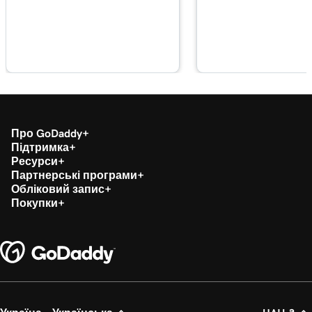
Лекція 17 (з 29)
Використовуйте бібліотеку блоків у
3m 20s
WordPress
Лекція 18 (з 29)
2m 34s
Керування медіатекою у WordPress
Лекція 19 (з 29)
Про GoDaddy
2m 49s
Додайте відео на мій сайт WordPress
Підтримка
Ресурси
Лекція 20 (з 29)
Партнерські програми
2m 49s
Обліковий запис
Додавання PDF-файлу в WordPress
Покупки
Лекція 21 (з 29)
3m 42s
Використання категорій і тегів у WordPress
Лекція 22 (з 29)
Оптимізуйте зображення в WordPress за
3m 9s
допомогою ключових слів