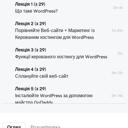
Лекція 1 (з 29)
2m 4s
Що таке WordPress?
Лекція 2 (з 29)
Порівняйте Веб-сайти + Маркетинг із
1m 59s
Керованим хостингом для WordPress
Лекція 3 (з 29)
2m
Функції керованого хостингу для WordPress
Лекція 4 (з 29)
3m 12s
Сплануйте свій веб-сайт
Лекція 5 (з 29)
Інсталюйте WordPress за допомогою
2m 18s
майстра GoDaddy
Лекція 6 (з 29)
Підключіть свій домен до веб-сайту
1m 46s
Огляд
Розшифровка