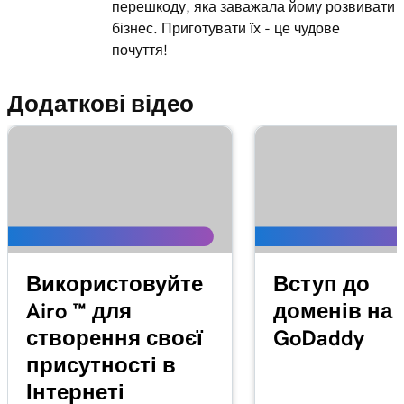
перешкоду, яка заважала йому розвивати
бізнес. Приготувати їх - це чудове
Лекція 12 (з 29)
почуття!
Використання та інсталяція плагінів
3m 24s
WordPress
Додаткові відео
Лекція 13 (з 29)
Ознайомтеся з інструментами панелі
1m 27s
керування WordPress
Лекція 14 (з 29)
2m
Публікації WordPress і сторінки
Лекція 15 (з 29)
Створення та редагування дописів у
Використовуйте
Вступ до
4m 15s
WordPress
Airo ™ для
доменів на
створення своєї
GoDaddy
Лекція 16 (з 29)
присутності в
Додавання та оновлення сторінок у
4m 2s
WordPress
Інтернеті