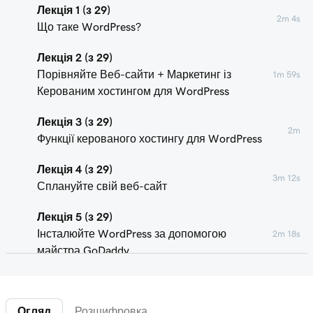
Лекція 1 (з 29)
2m 4s
Що таке WordPress?
Лекція 2 (з 29)
Порівняйте Веб-сайти + Маркетинг із
1m 59s
Керованим хостингом для WordPress
Лекція 3 (з 29)
2m
Функції керованого хостингу для WordPress
Лекція 4 (з 29)
3m 12s
Сплануйте свій веб-сайт
Лекція 5 (з 29)
Інсталюйте WordPress за допомогою
2m 18s
майстра GoDaddy
Лекція 6 (з 29)
Підключіть свій домен до веб-сайту
1m 46s
Огляд
Розшифровка