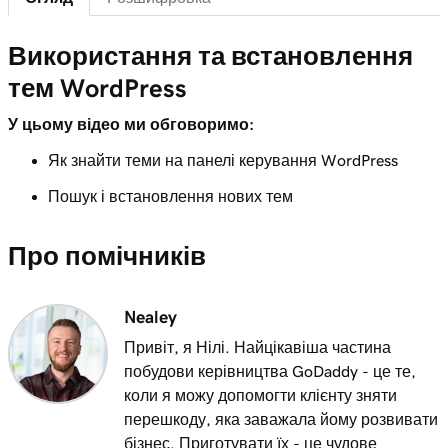
Керованого хостингу для WordPress
Лекція 7 (з 29)
Використання та встановлення
Функції приладної дошки адміністратора
6m 38s
тем WordPress
WordPress
У цьому відео ми обговоримо:
Лекція 8 (з 29)
Як знайти теми на панелі керування WordPress
Додавання сторінок до меню навігації у
3m 56s
WordPress
Пошук і встановлення нових тем
Лекція 9 (з 29)
Про помічників
Використовуйте редактор блоків
2m 18s
WordPress
Nealey
Лекція 10 (з 29)
3m 26s
Використовуйте модифікатор WordPress
Привіт, я Нілі. Найцікавіша частина
побудови керівництва GoDaddy - це те,
Лекція 11 (з 29)
коли я можу допомогти клієнту зняти
Використання та встановлення тем
3m 24s
перешкоду, яка заважала йому розвивати
WordPress
бізнес. Приготувати їх - це чудове