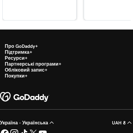
Лекція 17 (з 29)
Використовуйте бібліотеку блоків у
3m 20s
WordPress
Лекція 18 (з 29)
2m 34s
Керування медіатекою у WordPress
Про GoDaddy
Підтримка
Лекція 19 (з 29)
Ресурси
2m 49s
Додайте відео на мій сайт WordPress
Партнерські програми
Обліковий запис
Лекція 20 (з 29)
Покупки
2m 49s
Додавання PDF-файлу в WordPress
Лекція 21 (з 29)
3m 42s
Використання категорій і тегів у WordPress
Лекція 22 (з 29)
Оптимізуйте зображення в WordPress за
3m 9s
Україна - Українська
UAH ₴
допомогою ключових слів