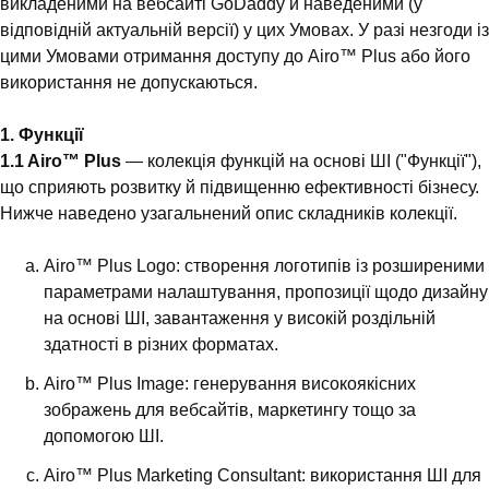
викладеними на вебсайті GoDaddy й наведеними (у
відповідній актуальній версії) у цих Умовах. У разі незгоди із
цими Умовами отримання доступу до Airo™ Plus або його
використання не допускаються.
1. Функції
1.1 Airo™ Plus
— колекція функцій на основі ШІ ("Функції"),
що сприяють розвитку й підвищенню ефективності бізнесу.
Нижче наведено узагальнений опис складників колекції.
Airo™ Plus Logo: створення логотипів із розширеними
параметрами налаштування, пропозиції щодо дизайну
на основі ШІ, завантаження у високій роздільній
здатності в різних форматах.
Airo™ Plus Image: генерування високоякісних
зображень для вебсайтів, маркетингу тощо за
допомогою ШІ.
Airo™ Plus Marketing Consultant: використання ШІ для