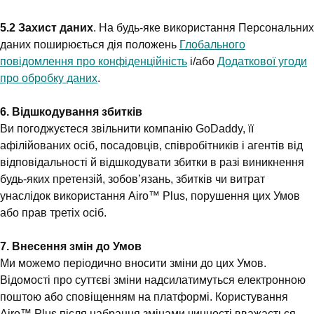
5.2 Захист даних
. На будь-яке використання Персональних
даних поширюється дія положень
Глобального
повідомлення про конфіденційність
і/або
Додаткової угоди
про обробку даних
.
6. Відшкодування збитків
Ви погоджуєтеся звільнити компанію GoDaddy, її
афілійованих осіб, посадовців, співробітників і агентів від
відповідальності й відшкодувати збитки в разі виникнення
будь-яких претензій, зобов’язань, збитків чи витрат
унаслідок використання Airo™ Plus, порушення цих Умов
або прав третіх осіб.
7. Внесення змін до Умов
Ми можемо періодично вносити зміни до цих Умов.
Відомості про суттєві зміни надсилатимуться електронною
поштою або сповіщенням на платформі. Користування
Airo™ Plus після набрання змінами чинності вважається