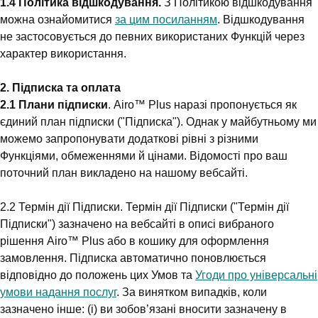
1.4 Політика відшкодування.
З Політикою відшкодування
можна ознайомитися
за цим посиланням
. Відшкодування
не застосовується до певних використаних Функцій через
характер використання.
2. Підписка та оплата
2.1 Плани підписки
. Airo™ Plus наразі пропонується як
єдиний план підписки ("Підписка"). Однак у майбутньому ми
можемо запропонувати додаткові рівні з різними
Функціями, обмеженнями й цінами. Відомості про ваш
поточний план викладено на нашому вебсайті.
2.2 Термін дії Підписки. Термін дії Підписки ("Термін дії
Підписки") зазначено на вебсайті в описі вибраного
рішення Airo™ Plus або в кошику для оформлення
замовлення. Підписка автоматично поновлюється
відповідно до положень цих Умов та
Угоди про універсальні
умови надання послуг
. За винятком випадків, коли
зазначено інше: (i) ви зобов’язані вносити зазначену в