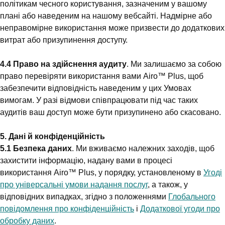
політикам чесного користування, зазначеним у вашому
плані або наведеним на нашому вебсайті. Надмірне або
неправомірне використання може призвести до додаткових
витрат або призупинення доступу.
4.4 Право на здійснення аудиту
. Ми залишаємо за собою
право перевіряти використання вами Airo™ Plus, щоб
забезпечити відповідність наведеним у цих Умовах
вимогам. У разі відмови співпрацювати під час таких
аудитів ваш доступ може бути призупинено або скасовано.
5. Дані й конфіденційність
5.1 Безпека даних
. Ми вживаємо належних заходів, щоб
захистити інформацію, надану вами в процесі
використання Airo™ Plus, у порядку, установленому в
Угоді
про універсальні умови надання послуг
, а також, у
відповідних випадках, згідно з положеннями
Глобального
повідомлення про конфіденційність
і
Додаткової угоди про
обробку даних
.