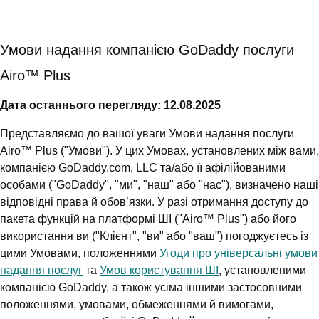
Умови надання компанією GoDaddy послуги
Airo™ Plus
Дата останнього перегляду: 12.08.2025
Представляємо до вашої уваги Умови надання послуги
Airo™ Plus ("Умови"). У цих Умовах, установлених між вами,
компанією GoDaddy.com, LLC та/або її афілійованими
особами ("GoDaddy", "ми", "наш" або "нас"), визначено наші
відповідні права й обов’язки. У разі отримання доступу до
пакета функцій на платформі ШІ ("Airo™ Plus") або його
використання ви ("Клієнт", "ви" або "ваш") погоджуєтесь із
цими Умовами, положеннями
Угоди про універсальні умови
надання послуг
та
Умов користування ШІ
, установленими
компанією GoDaddy, а також усіма іншими застосовними
положеннями, умовами, обмеженнями й вимогами,