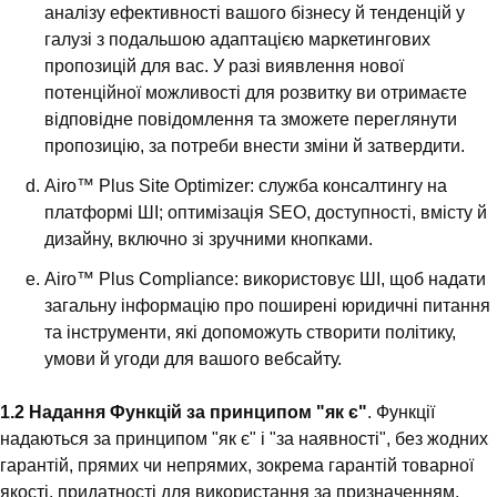
аналізу ефективності вашого бізнесу й тенденцій у
галузі з подальшою адаптацією маркетингових
пропозицій для вас. У разі виявлення нової
потенційної можливості для розвитку ви отримаєте
відповідне повідомлення та зможете переглянути
пропозицію, за потреби внести зміни й затвердити.
Airo™ Plus Site Optimizer: служба консалтингу на
платформі ШІ; оптимізація SEO, доступності, вмісту й
дизайну, включно зі зручними кнопками.
Airo™ Plus Compliance: використовує ШІ, щоб надати
загальну інформацію про поширені юридичні питання
та інструменти, які допоможуть створити політику,
умови й угоди для вашого вебсайту.
1.2 Надання Функцій за принципом "як є"
. Функції
надаються за принципом "як є" і "за наявності", без жодних
гарантій, прямих чи непрямих, зокрема гарантій товарної
якості, придатності для використання за призначенням,