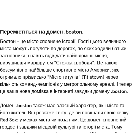
Перемістіться на домен .boston.
Бостон – це місто сповнене історії. Гості цього величного
міста можуть погуляти по дорогах, по яких ходили батьки-
засновники, і навіть відвідати найвідоміші місця,
вирушивши маршрутом "Стежка свободи". Це також
безсумнівно найбільше спортивне місто Америки, яке
отримало прізвисько "Місто титулів" (Titletown) через
кількість команд-чемпіонів у метропольному ареалі. І тепер
це ваша нова домівка в Інтернеті завдяки домену
.boston
.
Домен
.boston
також має власний характер, як і місто та
його жителі. Він розкаже світу, де ви повішали свою кепку
Red Sox: у межах міста чи поза ним. Це домен сповнений
гордості завдяки місцевій культурі та історії міста. Тому