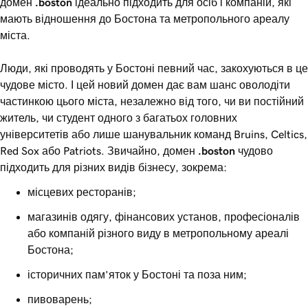
домен
.boston
ідеально підходить для осіб і компаній, які
мають відношення до Бостона та метропольного ареалу
міста.
Люди, які проводять у Бостоні певний час, закохуються в це
чудове місто. І цей новий домен дає вам шанс оволодіти
частинкою цього міста, незалежно від того, чи ви постійний
житель, чи студент одного з багатьох головних
університетів або лише шанувальник команд Bruins, Celtics,
Red Sox або Patriots. Звичайно, домен
.boston
чудово
підходить для різних видів бізнесу, зокрема:
місцевих ресторанів;
магазинів одягу, фінансових установ, професіоналів
або компаній різного виду в метропольному ареалі
Бостона;
історичних пам’яток у Бостоні та поза ним;
пивоварень;