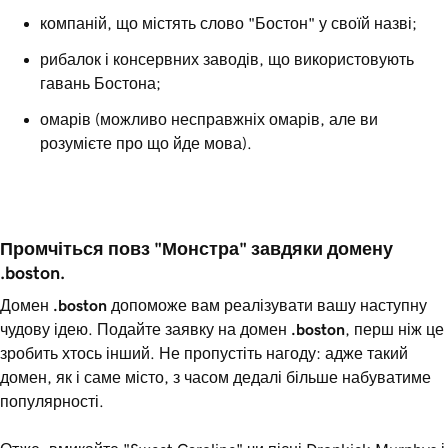
компаній, що містять слово "Бостон" у своїй назві;
рибалок і консервних заводів, що використовують
гавань Бостона;
омарів (можливо несправжніх омарів, але ви
розумієте про що йде мова).
Промчіться повз "Монстра" завдяки домену 
.boston.
Домен
.boston
допоможе вам реалізувати вашу наступну
чудову ідею. Подайте заявку на домен
.boston
, перш ніж це
зробить хтось інший. Не пропустіть нагоду: адже такий
домен, як і саме місто, з часом дедалі більше набуватиме
популярності.