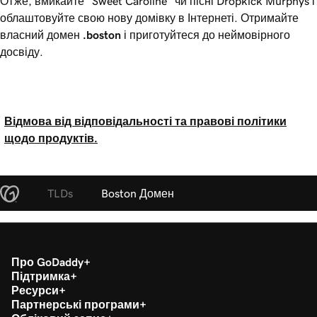
Отже, вмикайте "Sweet Caroline" чи пісні Dropkick Murphys і
облаштовуйте свою нову домівку в Інтернеті. Отримайте
власний домен
.boston
і приготуйтеся до неймовірного
досвіду.
Відмова від відповідальності та правові політики
щодо продуктів.
TLDs
Boston Домен
Про GoDaddy
Підтримка
Ресурси
Партнерські програми