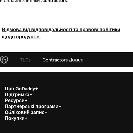
в онлайні завдяки
.contractors
.
Відмова від відповідальності та правові політики
щодо продуктів.
TLDs
Contractors Домен
Про GoDaddy
Підтримка
Ресурси
Партнерські програми
Обліковий запис
Покупки