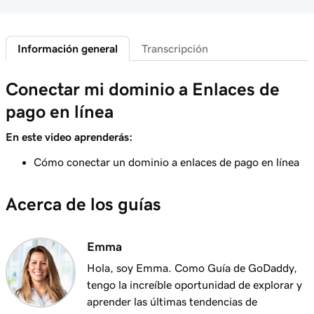
Lección 5 (de 20)
28s
Acceder a mi página de inicio comercial
Información general
Transcripción
Lección 6 (de 20)
Inicia sesión en Payments Hub en Managed
35s
Conectar mi dominio a Enlaces de
Hosting para WordPress
pago en línea
Lección 7 (de 20)
3m
Explora el Centro de pagos de GoDaddy
En este video aprenderás:
Cómo conectar un dominio a enlaces de pago en línea
Lección 8 (de 20)
1m 16s
Administrar pagos en Pagos de GoDaddy
Acerca de los guías
Lección 9 (de 20)
1m 36s
Entender mi hora de cierre del día
Emma
Lección 10 (de 20)
Hola, soy Emma. Como Guía de GoDaddy,
1m 41s
¿Qué son las devoluciones de cargo?
tengo la increíble oportunidad de explorar y
aprender las últimas tendencias de
Lección 11 (de 20)