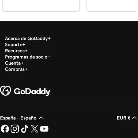
1m 33s
¿Qué es la Terminal Virtual?
Lección 18 (de 20)
49s
Procesar un pago con mi Terminal virtual
Acerca de GoDaddy
Lección 19 (de 20)
Soporte
Descargar mi formulario 1099-K en el Centro
1m 30s
Recursos
de impuestos
Programas de socio
Cuenta
Compras
Lección 20 (de 20)
Ejecuta un informe de transacciones en
1m 12s
GoDaddy Payments
España - Español
EUR €