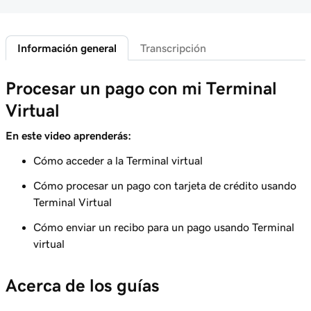
Lección 5 (de 20)
28s
Acceder a mi página de inicio comercial
Información general
Transcripción
Lección 6 (de 20)
Inicia sesión en Payments Hub en Managed
35s
Procesar un pago con mi Terminal
Hosting para WordPress
Virtual
Lección 7 (de 20)
3m
Explora el Centro de pagos de GoDaddy
En este video aprenderás:
Cómo acceder a la Terminal virtual
Lección 8 (de 20)
1m 16s
Administrar pagos en Pagos de GoDaddy
Cómo procesar un pago con tarjeta de crédito usando
Terminal Virtual
Lección 9 (de 20)
1m 36s
Entender mi hora de cierre del día
Cómo enviar un recibo para un pago usando Terminal
virtual
Lección 10 (de 20)
1m 41s
¿Qué son las devoluciones de cargo?
Acerca de los guías
Lección 11 (de 20)