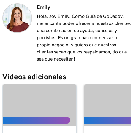
Emitir un reembolso a mi cliente en GoDaddy
1m 6s
Emily
Payments
Hola, soy Emily. Como Guía de GoDaddy,
me encanta poder ofrecer a nuestros clientes
Lección 12 (de 20)
1m 28s
una combinación de ayuda, consejos y
¿Por qué tengo un pago suspendido?
porristas. Es un gran paso comenzar tu
Lección 13 (de 20)
propio negocio, y quiero que nuestros
2m 42s
¿Qué son los enlaces de pago en línea?
clientes sepan que los respaldamos, ¡lo que
sea que necesiten!
Lección 14 (de 20)
1m 58s
Crear y compartir un enlace de pago en línea
Videos adicionales
Lección 15 (de 20)
1m 24s
Administrar y editar enlaces de pago en línea
Lección 16 (de 20)
Conectar mi dominio a enlaces de pago en
2m 4s
línea
Lección 17 (de 20)