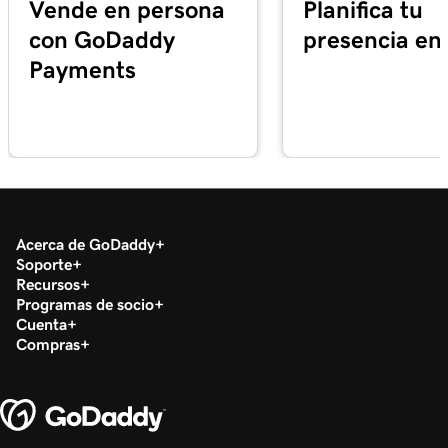
Vende en persona
Planifica tu
1m 33s
¿Qué es la Terminal Virtual?
con GoDaddy
presencia en 
Payments
Lección 18 (de 20)
49s
Procesar un pago con mi Terminal virtual
Lección 19 (de 20)
Descargar mi formulario 1099-K en el Centro
1m 30s
de impuestos
Lección 20 (de 20)
Acerca de GoDaddy
Ejecuta un informe de transacciones en
1m 12s
Soporte
GoDaddy Payments
Recursos
Programas de socio
Cuenta
Compras