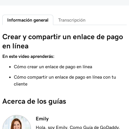
Lección 5 (de 20)
28s
Acceder a mi página de inicio comercial
Información general
Transcripción
Lección 6 (de 20)
Inicia sesión en Payments Hub en Managed
35s
Crear y compartir un enlace de pago
Hosting para WordPress
en línea
Lección 7 (de 20)
3m
Explora el Centro de pagos de GoDaddy
En este video aprenderás:
Cómo crear un enlace de pago en línea
Lección 8 (de 20)
1m 16s
Administrar pagos en Pagos de GoDaddy
Cómo compartir un enlace de pago en línea con tu
cliente
Lección 9 (de 20)
1m 36s
Entender mi hora de cierre del día
Acerca de los guías
Lección 10 (de 20)
1m 41s
¿Qué son las devoluciones de cargo?
Emily
Lección 11 (de 20)
Hola, soy Emily. Como Guía de GoDaddy,