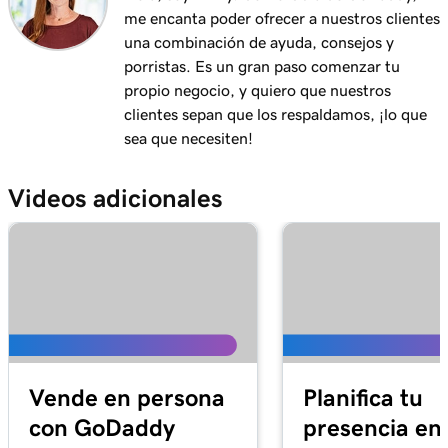
Emitir un reembolso a mi cliente en GoDaddy
1m 6s
me encanta poder ofrecer a nuestros clientes
Payments
una combinación de ayuda, consejos y
porristas. Es un gran paso comenzar tu
Lección 12 (de 20)
propio negocio, y quiero que nuestros
1m 28s
¿Por qué tengo un pago suspendido?
clientes sepan que los respaldamos, ¡lo que
sea que necesiten!
Lección 13 (de 20)
2m 42s
¿Qué son los enlaces de pago en línea?
Videos adicionales
Lección 14 (de 20)
1m 58s
Crear y compartir un enlace de pago en línea
Lección 15 (de 20)
1m 24s
Administrar y editar enlaces de pago en línea
Lección 16 (de 20)
Conectar mi dominio a enlaces de pago en
2m 4s
Vende en persona
Planifica tu
línea
con GoDaddy
presencia en 
Lección 17 (de 20)