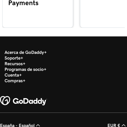
Payments
1m 33s
¿Qué es la Terminal Virtual?
Lección 18 (de 20)
49s
Procesar un pago con mi Terminal virtual
Lección 19 (de 20)
Descargar mi formulario 1099-K en el Centro
1m 30s
de impuestos
Acerca de GoDaddy
Soporte
Recursos
Lección 20 (de 20)
Programas de socio
Ejecuta un informe de transacciones en
1m 12s
Cuenta
GoDaddy Payments
Compras
España - Español
EUR €