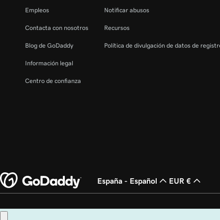
Lección 21 (de 37)
Empleos
Notificar abusos
Reenviar mi correo electrónico de Microsoft 365
Contacta con nosotros
Recursos
Lección 22 (de 37)
Blog de GoDaddy
Política de divulgación de datos de regist
Crear un alias de correo electrónico en Microsof
Información legal
Lección 23 (de 37)
Centro de confianza
Crear un buzón compartido
Lección 24 (de 37)
Crear un grupo de distribución de correo electr
Lección 25 (de 37)
Cambiar el nombre para mostrar del correo elec
Lección 26 (de 37)
España - Español
EUR €
Cambiar el nombre de dominio asociado a mi cor
Lección 27 (de 37)
Copyright © 1999 - 2026 GoDaddy Operating Company, LLC. Todos los derech
Cambiar el nombre de usuario en mi cuenta de c