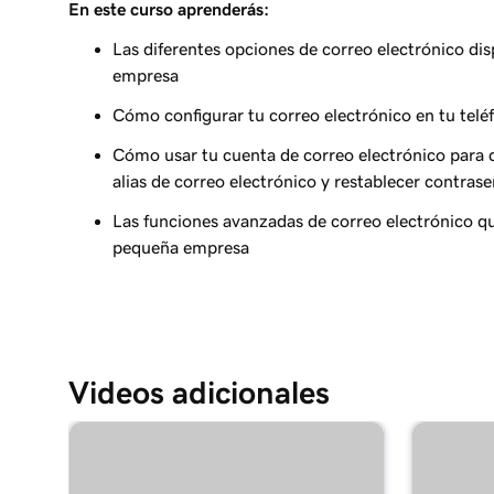
En este curso aprenderás:
Lección 9 (de 37)
Agregar mi correo electrónico de Microsoft 365
Las diferentes opciones de correo electrónico di
Android
empresa
Cómo configurar tu correo electrónico en tu tel
Lección 10 (de 37)
Agregar mi correo electrónico de Microsoft 365
Cómo usar tu cuenta de correo electrónico para c
alias de correo electrónico y restablecer contras
Lección 11 (de 37)
Agregar mi correo electrónico de Microsoft 365
Las funciones avanzadas de correo electrónico qu
pequeña empresa
Lección 12 (de 37)
Agregar mi correo electrónico de Microsoft 36
Lección 13 (de 37)
Agregar mi correo electrónico de Microsoft 365 
Videos adicionales
iPhone
Lección 14 (de 37)
Agregar mi correo electrónico de Microsoft 365 