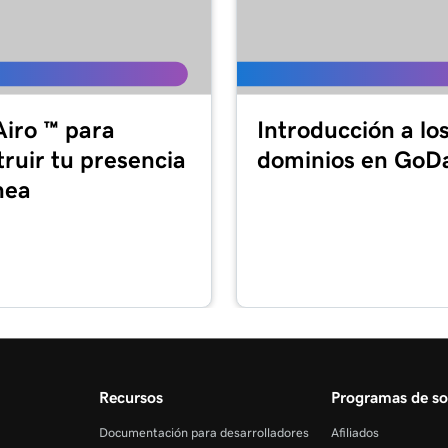
59s
ft 365
Airo ™ para
Introducción a lo
1m 55s
 y Office
truir tu presencia
dominios en GoD
nea
49s
2m 36s
r
44s
Recursos
Programas de so
1m 52s
iples factores (MFA)
Documentación para desarrolladores
Afiliados