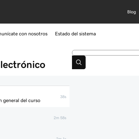
Blog
unícate con nosotros
Estado del sistema
lectrónico
38s
n general del curso
2m 58s
2m 1s