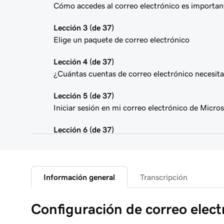
Cómo accedes al correo electrónico es importan
Lección 3 (de 37)
Elige un paquete de correo electrónico
Lección 4 (de 37)
¿Cuántas cuentas de correo electrónico necesit
Lección 5 (de 37)
Iniciar sesión en mi correo electrónico de Micro
Lección 6 (de 37)
Conectar mi dominio y crear mi dirección de cor
Lección 7 (de 37)
Enviarme un correo electrónico de prueba
Información general
Transcripción
Lección 8 (de 37)
Configuración de correo elect
Agregar mi correo electrónico de Microsoft 365