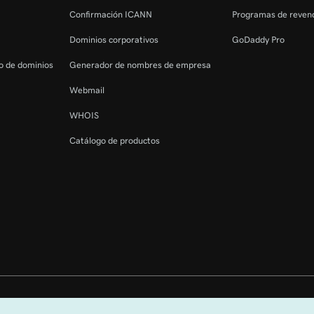
47s
Confirmación ICANN
Programas de reven
Dominios corporativos
GoDaddy Pro
42s
ro de dominios
Generador de nombres de empresa
t 365
Webmail
2m 4s
WHOIS
Catálogo de productos
51s
ónico en Microsoft 365
26s
trónico
1m 36s
reo electrónico
os reservados. La marca denominativa GoDaddy es una marca registrada de 
orreo electrónico de
1m 4s