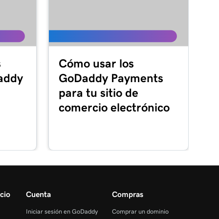
s
Cómo usar los
addy
GoDaddy Payments
para tu sitio de
comercio electrónico
cio
Cuenta
Compras
Iniciar sesión en GoDaddy
Comprar un dominio