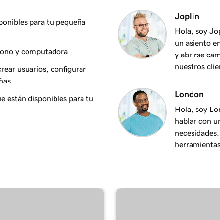
Joplin
 a Outlook en un
1m 35s
sponibles para tu pequeña
Hola, soy Jo
un asiento en
éfono y computadora
y abrirse ca
1m 7s
 a Outlook en Mac
nuestros clie
rear usuarios, configurar
eñas
53s
London
 a Apple Mail en Mac
e están disponibles para tu
Hola, soy Lo
hablar con u
1m 3s
5 a Outlook en Windows
necesidades.
herramientas 
a Apple Mail en un
1m 48s
a mi aplicación de
1m 30s