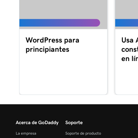
correo en un Android
Lección 15 (de 37)
Crear mi firma de correo electrónico en Microso
Lección 16 (de 37)
WordPress para
Usa 
Recorre el panel de control de correo electrónico
principiantes
cons
Lección 17 (de 37)
en lí
Instalar mis aplicaciones de Office
Lección 18 (de 37)
Configurar mi aplicación Microsoft Authenticato
Lección 19 (de 37)
Cambiar una contraseña de Microsoft 365
Lección 20 (de 37)
Acerca de GoDaddy
Soporte
Habilitar o deshabilitar la autenticación de múlt
La empresa
Soporte de producto