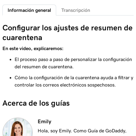
Información general
Transcripción
Lección 6 (de 37)
Conectar mi dominio y crear mi dirección de
58s
Configurar los ajustes de resumen de
correo electrónico
cuarentena
Lección 7 (de 37)
41s
Enviarme un correo electrónico de prueba
En este video, explicaremos:
El proceso paso a paso de personalizar la configuración
Lección 8 (de 37)
del resumen de cuarentena.
Agregar mi correo electrónico de Microsoft
1m 8s
365 a Outlook en un iPhone
Cómo la configuración de la cuarentena ayuda a filtrar y
controlar los correos electrónicos sospechosos.
Lección 9 (de 37)
Agregar mi correo electrónico de Microsoft
1m 35s
Acerca de los guías
365 a Outlook en un Android
Lección 10 (de 37)
Emily
Agregar mi correo electrónico de Microsoft
1m 7s
365 a Outlook en Mac
Hola, soy Emily. Como Guía de GoDaddy,