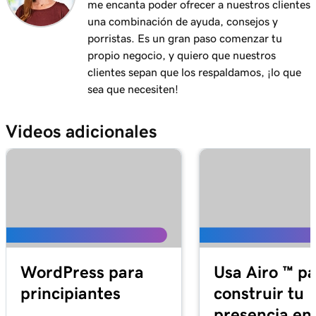
me encanta poder ofrecer a nuestros clientes
Lección 11 (de 37)
una combinación de ayuda, consejos y
Agregar mi correo electrónico de Microsoft 365
53s
porristas. Es un gran paso comenzar tu
a Apple Mail en Mac
propio negocio, y quiero que nuestros
clientes sepan que los respaldamos, ¡lo que
Lección 12 (de 37)
sea que necesiten!
Agregar mi correo electrónico de Microsoft
1m 3s
365 a Outlook en Windows
Videos adicionales
Lección 13 (de 37)
Agregar mi correo electrónico de Microsoft
1m 48s
365 a Apple Mail en un iPhone
Lección 14 (de 37)
Agregar mi correo electrónico de Microsoft
1m 30s
365 a mi aplicación de correo en un Android
WordPress para
Usa Airo ™ p
Lección 15 (de 37)
principiantes
construir tu
Crear mi firma de correo electrónico en
59s
presencia en 
Microsoft 365