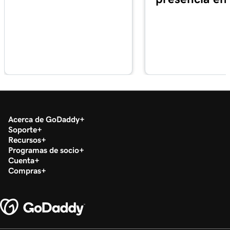
Lección 16 (de 37)
Recorre el panel de control de correo
1m 55s
electrónico y Office
Lección 17 (de 37)
49s
Instalar mis aplicaciones de Office
Lección 18 (de 37)
Configurar mi aplicación Microsoft
2m 36s
Acerca de GoDaddy
Authenticator
Soporte
Recursos
Lección 19 (de 37)
Programas de socio
44s
Cuenta
Cambiar una contraseña de Microsoft 365
Compras
Lección 20 (de 37)
Habilitar o deshabilitar la autenticación de
1m 52s
múltiples factores (MFA)