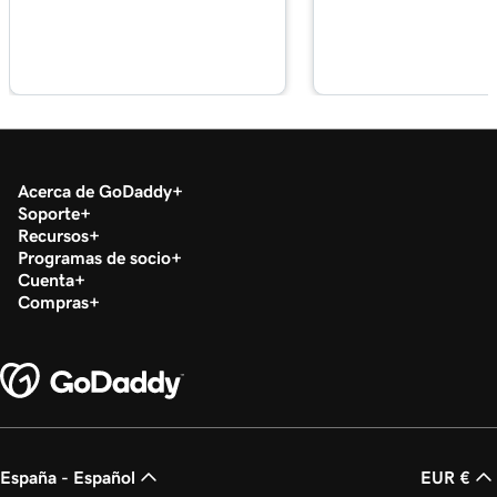
Lección 16 (de 37)
Recorre el panel de control de correo
1m 55s
electrónico y Office
Lección 17 (de 37)
49s
Instalar mis aplicaciones de Office
Acerca de GoDaddy
Soporte
Lección 18 (de 37)
Recursos
Configurar mi aplicación Microsoft
2m 36s
Programas de socio
Authenticator
Cuenta
Compras
Lección 19 (de 37)
44s
Cambiar una contraseña de Microsoft 365
Lección 20 (de 37)
Habilitar o deshabilitar la autenticación de
1m 52s
múltiples factores (MFA)
España - Español
EUR €