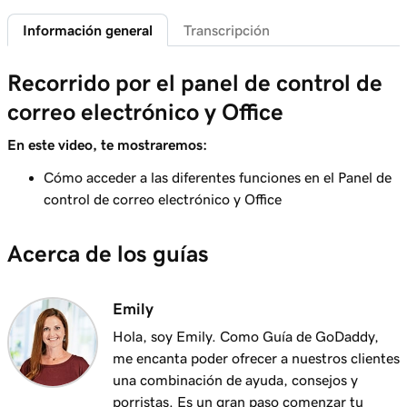
Información general
Transcripción
Lección 6 (de 37)
Conectar mi dominio y crear mi dirección de
58s
Recorrido por el panel de control de
correo electrónico
correo electrónico y Office
Lección 7 (de 37)
41s
Enviarme un correo electrónico de prueba
En este video, te mostraremos:
Cómo acceder a las diferentes funciones en el Panel de
Lección 8 (de 37)
control de correo electrónico y Office
Agregar mi correo electrónico de Microsoft
1m 8s
365 a Outlook en un iPhone
Acerca de los guías
Lección 9 (de 37)
Agregar mi correo electrónico de Microsoft
1m 35s
365 a Outlook en un Android
Emily
Hola, soy Emily. Como Guía de GoDaddy,
Lección 10 (de 37)
me encanta poder ofrecer a nuestros clientes
Agregar mi correo electrónico de Microsoft
1m 7s
una combinación de ayuda, consejos y
365 a Outlook en Mac
porristas. Es un gran paso comenzar tu