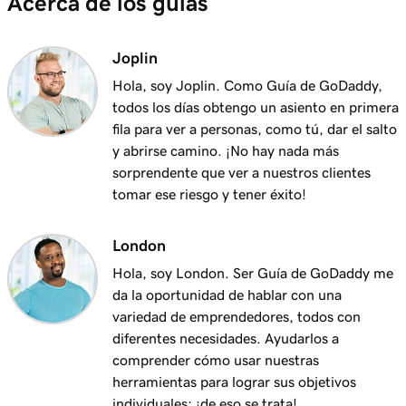
Acerca de los guías
Lección 11 (de 37)
Agregar mi correo electrónico de Microsoft 365
53s
Joplin
a Apple Mail en Mac
Hola, soy Joplin. Como Guía de GoDaddy,
Lección 12 (de 37)
todos los días obtengo un asiento en primera
Agregar mi correo electrónico de Microsoft
fila para ver a personas, como tú, dar el salto
1m 3s
365 a Outlook en Windows
y abrirse camino. ¡No hay nada más
sorprendente que ver a nuestros clientes
Lección 13 (de 37)
tomar ese riesgo y tener éxito!
Agregar mi correo electrónico de Microsoft
1m 48s
365 a Apple Mail en un iPhone
London
Hola, soy London. Ser Guía de GoDaddy me
Lección 14 (de 37)
da la oportunidad de hablar con una
Agregar mi correo electrónico de Microsoft
1m 30s
variedad de emprendedores, todos con
365 a mi aplicación de correo en un Android
diferentes necesidades. Ayudarlos a
Lección 15 (de 37)
comprender cómo usar nuestras
Crear mi firma de correo electrónico en
59s
herramientas para lograr sus objetivos
Microsoft 365
individuales: ¡de eso se trata!