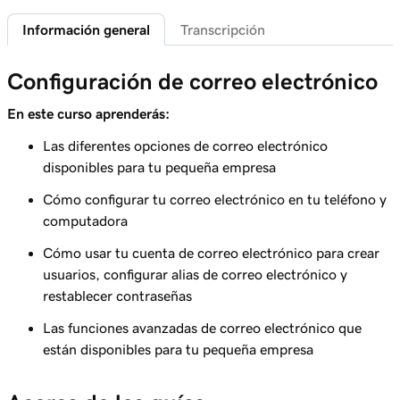
Información general
Transcripción
Lección 6 (de 37)
Conectar mi dominio y crear mi dirección de
58s
Configuración de correo electrónico
correo electrónico
En este curso aprenderás:
Lección 7 (de 37)
41s
Enviarme un correo electrónico de prueba
Las diferentes opciones de correo electrónico
disponibles para tu pequeña empresa
Lección 8 (de 37)
Agregar mi correo electrónico de Microsoft
Cómo configurar tu correo electrónico en tu teléfono y
1m 8s
365 a Outlook en un iPhone
computadora
Cómo usar tu cuenta de correo electrónico para crear
Lección 9 (de 37)
usuarios, configurar alias de correo electrónico y
Agregar mi correo electrónico de Microsoft
1m 35s
restablecer contraseñas
365 a Outlook en un Android
Las funciones avanzadas de correo electrónico que
Lección 10 (de 37)
están disponibles para tu pequeña empresa
Agregar mi correo electrónico de Microsoft
1m 7s
365 a Outlook en Mac