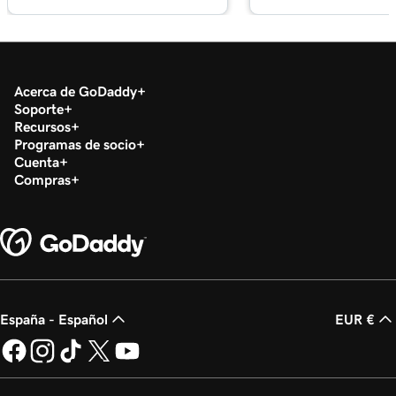
Lección 21 (de 37)
47s
Reenviar mi correo electrónico de Microsoft 365
Lección 22 (de 37)
Crear un alias de correo electrónico en Microsoft
42s
Acerca de GoDaddy
365
Soporte
Recursos
Lección 23 (de 37)
Programas de socio
2m 4s
Cuenta
Crear un buzón compartido
Compras
Lección 24 (de 37)
Crear un grupo de distribución de correo
51s
electrónico en Microsoft 365
Lección 25 (de 37)
Cambiar el nombre para mostrar del correo
26s
España - Español
EUR €
electrónico
Lección 26 (de 37)
Cambiar el nombre de dominio asociado a mi
1m 36s