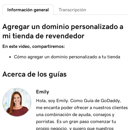
Información general
Transcripción
Lección 6 (de 7)
Crear códigos de promoción personalizados
1m 58s
Agregar un dominio personalizado a
para mi tienda
mi tienda de revendedor
Lección 7 (de 7)
Resumen de precios de revendedor de
5m 52s
En este video, compartiremos:
GoDaddy
Cómo agregar un dominio personalizado a tu tienda
Acerca de los guías
Emily
Hola, soy Emily. Como Guía de GoDaddy,
me encanta poder ofrecer a nuestros clientes
una combinación de ayuda, consejos y
porristas. Es un gran paso comenzar tu
propio negocio, y quiero que nuestros