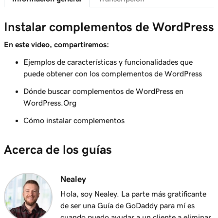
Lección 6 (de 29)
Conecta tu dominio a un sitio web de Hosting
1m 46s
Instalar complementos de WordPress
administrado para WordPress
En este video, compartiremos:
Lección 7 (de 29)
Funciones del panel de administración de
6m 38s
Ejemplos de características y funcionalidades que
WordPress
puede obtener con los complementos de WordPress
Lección 8 (de 29)
Dónde buscar complementos de WordPress en
Agregar páginas a mi menú de navegación en
WordPress.Org
3m 56s
WordPress
Cómo instalar complementos
Lección 9 (de 29)
2m 18s
Acerca de los guías
Usa el editor de bloques de WordPress
Lección 10 (de 29)
3m 26s
Nealey
Usar el personalizador de WordPress
Hola, soy Nealey. La parte más gratificante
Lección 11 (de 29)
de ser una Guía de GoDaddy para mí es
3m 24s
Usar e instalar temas de WordPress
cuando puedo ayudar a un cliente a eliminar