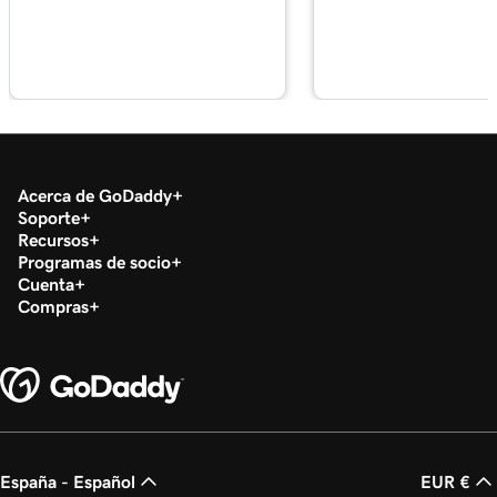
Lección 18 (de 29)
Administrar mi biblioteca de medios en
2m 34s
WordPress
Lección 19 (de 29)
2m 49s
Agregar un video a mi sitio de WordPress
Acerca de GoDaddy
Soporte
Lección 20 (de 29)
Recursos
2m 49s
Agregar un PDF en WordPress
Programas de socio
Cuenta
Lección 21 (de 29)
Compras
3m 42s
Usar categorías y etiquetas en WordPress
Lección 22 (de 29)
Optimizar imágenes en WordPress con
3m 9s
palabras clave
Lección 23 (de 29)
España - Español
EUR €