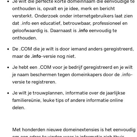
Je wilt die perfecte korte domeinnaam die eenvoudige te
onthouden is, opvalt en je idee, merk en bericht
versterkt. Onderzoek onder internetgebruikers laat zien
dat .info een educatief, betrouwbaar, professioneel en
geloofwaardig is. Daarnaast is
.info
eenvoudig te
onthouden.
De .COM die je wilt is door iemand anders geregistreerd,
maar de
.info
-versie nog niet.
Je hebt een .COM voor je bedrijf geregistreerd en je wilt
je naam beschermen tegen domeinkapers door de .info-
versie te registreren.
Je wilt je trouwplannen, informatie over de jaarlijkse
familiereünie, leuke tips of andere informatie online
delen.
Met honderden nieuwe domeinextensies is het eenvoudig
om een adres te vinden waar je informatie zich thuis