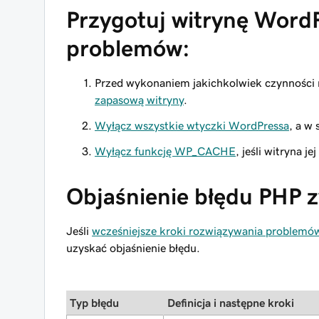
Przygotuj witrynę Word
problemów:
Przed wykonaniem jakichkolwiek czynności
zapasową witryny
.
Wyłącz wszystkie wtyczki WordPressa
, a w
Wyłącz funkcję WP_CACHE
, jeśli witryna je
Objaśnienie błędu PHP
Jeśli
wcześniejsze kroki rozwiązywania problemó
uzyskać objaśnienie błędu.
Typ błędu
Definicja i następne kroki