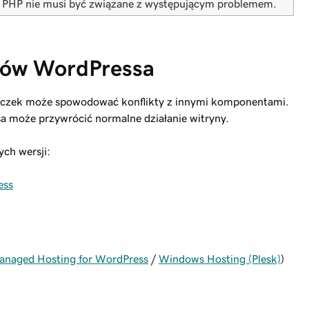
 PHP nie musi być związane z występującym problemem.
tów WordPressa
tyczek może spowodować konflikty z innymi komponentami.
 może przywrócić normalne działanie witryny.
ch wersji:
ess
anaged Hosting for WordPress
/
Windows Hosting (Plesk)
)