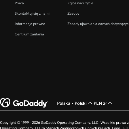
Praca
Zgłoś nadużycie
Skontaktuj się z nami
Zasoby
Informacje prawne
Zasady ujawniania danych dotyczącyc
Centrum zaufania
Polska - Polski
PLN zł
Copyright © 1999 - 2026 GoDaddy Operating Company, LLC. Wszelkie prawa 
Operating Company, LLC w Stanach Zjednoczonych i innych krajach. Logo „G