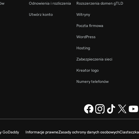
ców
Odnowienia i rozliczenia
Rozszerzenia domen gTLD
Utwórz konto
Witryny
Poczta firmowa
WordPress
Hosting
Zabezpieczenia sieci
Kreator logo
Numery telefonów
my GoDaddy
Informacje prawne
Zasady ochrony danych osobowych
Ciasteczka