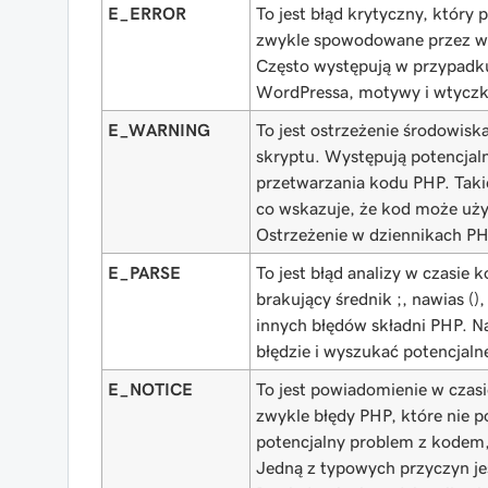
E_ERROR
To jest błąd krytyczny, który 
zwykle spowodowane przez wywo
Często występują w przypadku
WordPressa, motywy i wtyczk
E_WARNING
To jest ostrzeżenie środowis
skryptu. Występują potencjal
przetwarzania kodu PHP. Takie
co wskazuje, że kod może używ
Ostrzeżenie w dziennikach P
E_PARSE
To jest błąd analizy w czasie 
brakujący średnik ;, nawias (
innych błędów składni PHP. Na
błędzie i wyszukać potencjalne
E_NOTICE
To jest powiadomienie w czas
zwykle błędy PHP, które nie 
potencjalny problem z kodem,
Jedną z typowych przyczyn jes