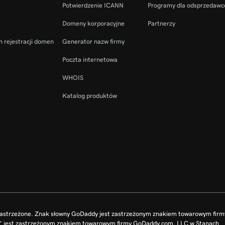
Potwierdzenie ICANN
Programy dla odsprzedaw
Domeny korporacyjne
Partnerzy
h rejestracji domen
Generator nazw firmy
Poczta internetowa
WHOIS
Katalog produktów
zastrzeżone. Znak słowny GoDaddy jest zastrzeżonym znakiem towarowym fir
O” jest zastrzeżonym znakiem towarowym firmy GoDaddy.com, LLC w Stanach