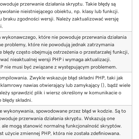
powoduje przerwanie działania skryptu. Takie błędy są
łanie nieistniejącego obiektu, np. klasy lub funkcji.
 braku zgodności wersji. Należy zaktualizować wersję
i.
ka wykonawczego, które nie powoduje przerwania działania
ne problemy, które nie powodują jednak zatrzymania
 błędy często obejmują ostrzeżenia o przestarzałej funkcji,
ać nieaktualnej wersji PHP i wymaga aktualizacji.
HP nie musi być związane z występującym problemem.
kompilowania. Zwykle wskazuje błąd składni PHP, taki jak
), klamrowy nawias otwierający lub zamykający {}, bądź wiele
leży sprawdzić plik i wiersz określony w komunikacie o
 błędy składni.
ie wykonywania, spowodowane przez błąd w kodzie. Są to
powoduje przerwania działania skryptu. Wskazują one
 ale mogą stanowić normalną funkcjonalność skryptów.
t użycie zmiennej PHP, która nie została zdefiniowana.