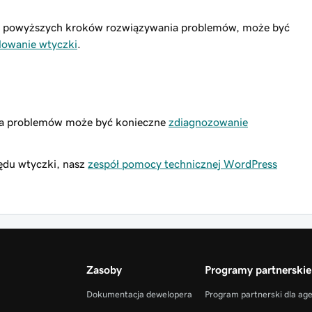
iu powyższych kroków rozwiązywania problemów, może być
lowanie wtyczki
.
ia problemów może być konieczne
zdiagnozowanie
ędu wtyczki, nasz
zespół pomocy technicznej WordPress
Zasoby
Programy partnerskie
Dokumentacja dewelopera
Program partnerski dla ag