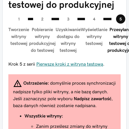
testowej do produkcyjnej
Tworzenie
Pobieranie
Uzyskiwanie
Wyświetlanie
Przesyłan
witryny
witryny
dostępu do
witryny
witryny
testowej
produkcyjnej
witryny
testowej
testowej 
do testowej
testowej
produkcyj
Krok 5 z serii
Pierwsze kroki z witryną testową
.
Ostrzeżenie:
domyślnie proces synchronizacji
nadpisze tylko
pliki
witryny, a nie bazę danych.
Jeśli zaznaczysz pole wyboru
Nadpisz zawartość
,
baza danych
również zostanie nadpisana.
Wszystkie witryny:
Zanim prześlesz zmiany do witryny