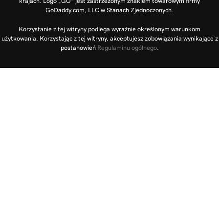
krajach. Logo „GO” jest zastrzeżonym znakiem towarowym firmy
GoDaddy.com, LLC w Stanach Zjednoczonych.
Korzystanie z tej witryny podlega wyraźnie określonym warunkom
użytkowania. Korzystając z tej witryny, akceptujesz zobowiązania wynikające z
postanowień
Regulaminu ogólnego
.