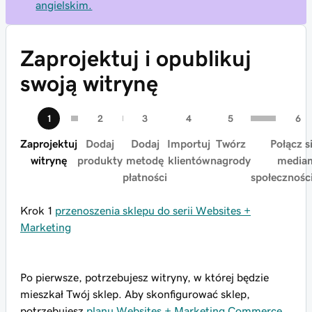
angielskim.
Zaprojektuj i opublikuj
swoją witrynę
Zaprojektuj
Dodaj
Dodaj
Importuj
Twórz
Połącz s
witrynę
produkty
metodę
klientów
nagrody
media
płatności
społecznośc
Krok 1
przenoszenia sklepu do serii Websites +
Marketing
Po pierwsze, potrzebujesz witryny, w której będzie
mieszkał Twój sklep. Aby skonfigurować sklep,
potrzebujesz
planu Websites + Marketing Commerce
.