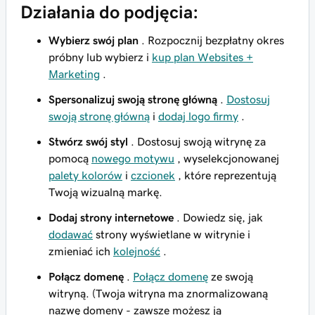
Działania do podjęcia:
Wybierz swój plan
. Rozpocznij bezpłatny okres
próbny lub wybierz i
kup plan Websites +
Marketing
.
Spersonalizuj swoją stronę główną
.
Dostosuj
swoją stronę główną
i
dodaj logo firmy
.
Stwórz swój styl
. Dostosuj swoją witrynę za
pomocą
nowego motywu
, wyselekcjonowanej
palety kolorów
i
czcionek
, które reprezentują
Twoją wizualną markę.
Dodaj strony internetowe
. Dowiedz się, jak
dodawać
strony wyświetlane w witrynie i
zmieniać ich
kolejność
.
Połącz domenę
.
Połącz domenę
ze swoją
witryną. (Twoja witryna ma znormalizowaną
nazwę domeny - zawsze możesz ją