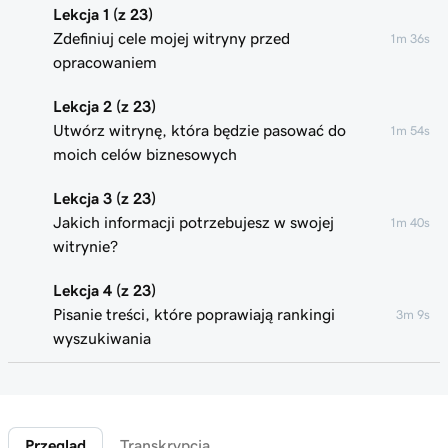
Lekcja 1 (z 23)
Zdefiniuj cele mojej witryny przed
1m 36s
opracowaniem
Lekcja 2 (z 23)
Utwórz witrynę, która będzie pasować do
1m 54s
moich celów biznesowych
Lekcja 3 (z 23)
Jakich informacji potrzebujesz w swojej
1m 40s
witrynie?
Lekcja 4 (z 23)
Pisanie treści, które poprawiają rankingi
3m 9s
wyszukiwania
Lekcja 5 (z 23)
4m 49s
Utwórz i edytuj witrynę w Kreatorze witryn
Przegląd
Transkrypcja