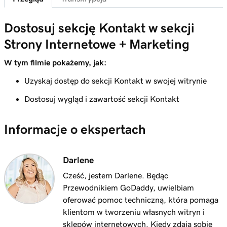
Lekcja 6 (z 23)
1m 51s
Dostosuj motyw mojej witryny
Dostosuj sekcję Kontakt w sekcji
Lekcja 7 (z 23)
Strony Internetowe + Marketing
Dodaj sekcję do moich witryn internetowych
1m 25s
+ marketingowych
W tym filmie pokażemy, jak:
Uzyskaj dostęp do sekcji Kontakt w swojej witrynie
Lekcja 8 (z 23)
5m 19s
Edytuj zawartość w sekcji lub grupie sekcji
Dostosuj wygląd i zawartość sekcji Kontakt
Lekcja 9 (z 23)
3m 8s
Informacje o ekspertach
Edytuj elementy wizualne w moim nagłówku
Lekcja 10 (z 23)
Darlene
Edytuj tekst w nagłówku Strony Internetowe
2m 23s
+ Marketing
Cześć, jestem Darlene. Będąc
Przewodnikiem GoDaddy, uwielbiam
Lekcja 11 (z 23)
oferować pomoc techniczną, która pomaga
2m 18s
Dodaj baner promocyjny do mojej witryny
klientom w tworzeniu własnych witryn i
sklepów internetowych. Kiedy zdają sobie