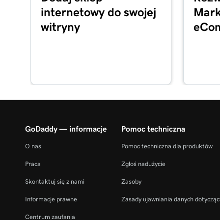
internetowy do swojej
Mark
Użyj pokazu slajdów jako mojej okładki w sekcji
Marketing
witryny
eCo
Lekcja 16 (z 23)
Dostosuj sekcję O nas w sekcji Strony Internet
Lekcja 17 (z 23)
Dostosuj sekcję treści w sekcji Strony Internet
Lekcja 18 (z 23)
Edytuj sekcję stopki w sekcji Strony Internetow
GoDaddy — informacje
Pomoc techniczna
Lekcja 19 (z 23)
O nas
Pomoc techniczna dla produktów
Dostosuj sekcję Kontakt w sekcji Strony Intern
Praca
Zgłoś nadużycie
Lekcja 20 (z 23)
Skontaktuj się z nami
Zasoby
Dostosuj sekcję społecznościową w sekcji Stron
Informacje prawne
Zasady ujawniania danych dotycząc
Marketing
Centrum zaufania