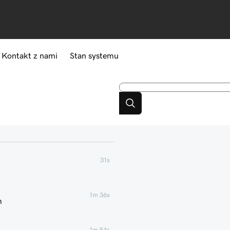
Kontakt z nami
Stan systemu
31s
1m 36s
m
1m 54s