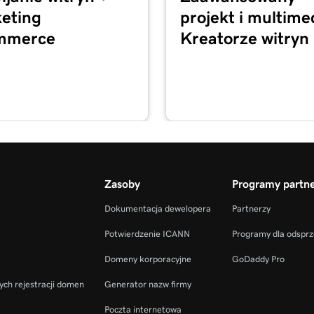
eting
projekt i multime
 Strony Internetowe +
3m 22s
mmerce
Kreatorze witryn
2m 44s
owe + Marketing
2m 56s
owe + Marketing
1m 57s
e + Marketing
Zasoby
Programy partne
Dokumentacja dewelopera
Partnerzy
2m 56s
etowe + Marketing
Potwierdzenie ICANN
Programy dla odspr
Domeny korporacyjne
GoDaddy Pro
y Internetowe +
1m 23s
ych rejestracji domen
Generator nazw firmy
Poczta internetowa