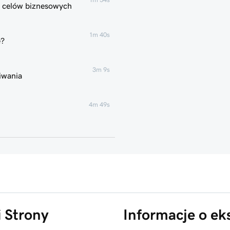
h celów biznesowych
1m 40s
e?
3m 9s
kiwania
4m 49s
1m 51s
1m 25s
 marketingowych
5m 19s
i Strony
Informacje o ek