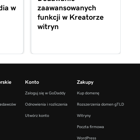
dia w
zaawansowanych
funkcji w Kreatorze
witryn
rskie
Konto
Zakupy
Zaloguj się w GoDaddy
Kup domenę
zedawców
Odnowienia i rozliczenia
Rozszerzenia domen gTLD
Utwórz konto
Witryny
Poczta firmowa
WordPress