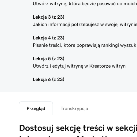
Utwórz witrynę, która będzie pasować do moic
Lekcja 3 (z 23)
Jakich informacji potrzebujesz w swojej witryni
Lekcja 4 (z 23)
Pisanie treści, które poprawiają rankingi wyszu
Lekcja 5 (z 23)
Utwórz i edytuj witrynę w Kreatorze witryn
Lekcja 6 (z 23)
Dostosuj motyw mojej witryny
Lekcja 7 (z 23)
Dodaj sekcję do moich witryn internetowych +
Przegląd
Transkrypcja
Lekcja 8 (z 23)
Dostosuj sekcję treści w sekcj
Edytuj zawartość w sekcji lub grupie sekcji