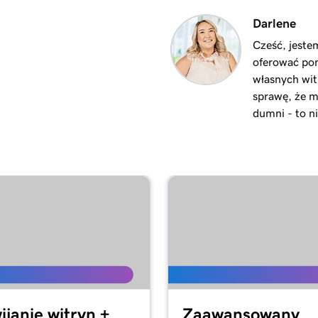
3m 8s
Darlene
Cześć, jest
oferować po
2m 23s
Marketing
własnych wit
sprawę, że m
dumni - to n
2m 18s
2m 15s
 Internetowe +
2m 30s
1m 54s
ach + Marketing
ijanie witryn +
Zaawansowany