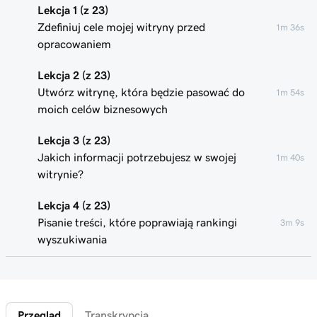
Lekcja 1 (z 23)
Zdefiniuj cele mojej witryny przed
1m 36s
opracowaniem
Lekcja 2 (z 23)
Utwórz witrynę, która będzie pasować do
1m 54s
moich celów biznesowych
Lekcja 3 (z 23)
Jakich informacji potrzebujesz w swojej
1m 40s
witrynie?
Lekcja 4 (z 23)
Pisanie treści, które poprawiają rankingi
3m 9s
wyszukiwania
Lekcja 5 (z 23)
4m 49s
Utwórz i edytuj witrynę w Kreatorze witryn
Przegląd
Transkrypcja