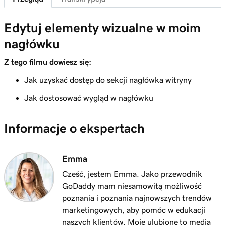
Lekcja 6 (z 23)
1m 51s
Dostosuj motyw mojej witryny
Edytuj elementy wizualne w moim
Lekcja 7 (z 23)
nagłówku
Dodaj sekcję do moich witryn internetowych
1m 25s
+ marketingowych
Z tego filmu dowiesz się:
Jak uzyskać dostęp do sekcji nagłówka witryny
Lekcja 8 (z 23)
5m 19s
Edytuj zawartość w sekcji lub grupie sekcji
Jak dostosować wygląd w nagłówku
Lekcja 9 (z 23)
3m 8s
Informacje o ekspertach
Edytuj elementy wizualne w moim nagłówku
Lekcja 10 (z 23)
Emma
Edytuj tekst w nagłówku Strony Internetowe
2m 23s
+ Marketing
Cześć, jestem Emma. Jako przewodnik
GoDaddy mam niesamowitą możliwość
Lekcja 11 (z 23)
poznania i poznania najnowszych trendów
2m 18s
Dodaj baner promocyjny do mojej witryny
marketingowych, aby pomóc w edukacji
naszych klientów. Moje ulubione to media