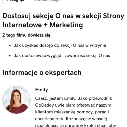
Lekcja 6 (z 23)
1m 51s
Dostosuj motyw mojej witryny
Dostosuj sekcję O nas w sekcji Strony
Lekcja 7 (z 23)
Internetowe + Marketing
Dodaj sekcję do moich witryn internetowych
1m 25s
+ marketingowych
Z tego filmu dowiesz się:
Jak uzyskać dostęp do sekcji O nas w witrynie
Lekcja 8 (z 23)
5m 19s
Edytuj zawartość w sekcji lub grupie sekcji
Jak dostosować wygląd i zawartość sekcji O nas
Lekcja 9 (z 23)
3m 8s
Informacje o ekspertach
Edytuj elementy wizualne w moim nagłówku
Lekcja 10 (z 23)
Emily
Edytuj tekst w nagłówku Strony Internetowe
2m 23s
+ Marketing
Cześć, jestem Emily. Jako przewodnik
GoDaddy uwielbiam oferować naszym
Lekcja 11 (z 23)
klientom mieszankę pomocy, porad i
2m 18s
Dodaj baner promocyjny do mojej witryny
cheerleaderek. Rozpoczęcie własnej
działalności to ogromny krok i chcę, aby