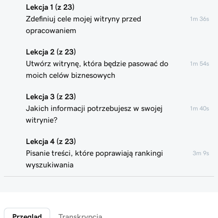
Lekcja 1 (z 23)
Zdefiniuj cele mojej witryny przed
1m 36s
opracowaniem
Lekcja 2 (z 23)
Utwórz witrynę, która będzie pasować do
1m 54s
moich celów biznesowych
Lekcja 3 (z 23)
Jakich informacji potrzebujesz w swojej
1m 40s
witrynie?
Lekcja 4 (z 23)
Pisanie treści, które poprawiają rankingi
3m 9s
wyszukiwania
Lekcja 5 (z 23)
4m 49s
Utwórz i edytuj witrynę w Kreatorze witryn
Przegląd
Transkrypcja