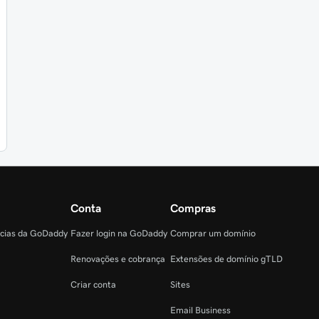
Conta
Compras
ncias da GoDaddy
Fazer login na GoDaddy
Comprar um domínio
Renovações e cobrança
Extensões de domínio gTLD
Criar conta
Sites
Email Business