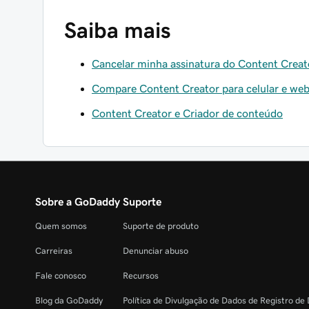
Saiba mais
Cancelar minha assinatura do Content Creat
Compare Content Creator para celular e we
Content Creator e Criador de conteúdo
Sobre a GoDaddy
Suporte
Quem somos
Suporte de produto
Carreiras
Denunciar abuso
Fale conosco
Recursos
Blog da GoDaddy
Política de Divulgação de Dados de Registro de