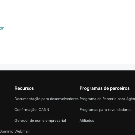
or
b
Recursos
Programas de parceiros
Documentação para desenvolvedores
Programa de Parceria para Agê
Confirmação ICANN
Programas para revendedores
Gerador de nome empresarial
Afiliados
 Domínio
Webmail