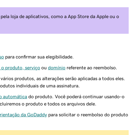
ela loja de aplicativos, como a App Store da Apple ou o
so
para confirmar sua elegibilidade.
 o produto, serviço
ou
domínio
referente ao reembolso.
 vários produtos, as alterações serão aplicadas a todos eles.
odutos individuais de uma assinatura.
ão automática
do produto. Você poderá continuar usando-o
xcluiremos o produto e todos os arquivos dele.
orientação da GoDaddy
para solicitar o reembolso do produto