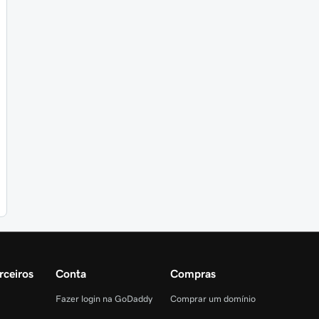
rceiros
Conta
Compras
Fazer login na GoDaddy
Comprar um domínio