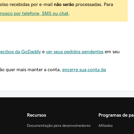
olso recebidas por e-mail
não serão
processadas. Para
nosco por telefone, SMS ou chat
.
 recibos da GoDaddy
e
ver seus pedidos pendentes
em seu
não quer mais manter a conta,
encerre sua conta da
Recursos
Programas de pa
Documentação para desenvolvedores
Afiliados