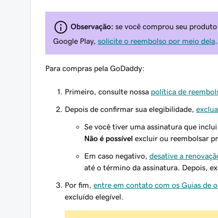
Observação:
se você comprou seu produto p
Google Play,
solicite o reembolso por meio dela
.
Para compras pela GoDaddy:
Primeiro, consulte nossa
política de reembol
Depois de confirmar sua elegibilidade,
exclua
Se você tiver uma assinatura que inclui
Não é possível
excluir ou reembolsar pr
Em caso negativo,
desative a renovaç
até o término da assinatura. Depois, e
Por fim,
entre em contato com os Guias de 
excluído elegível.