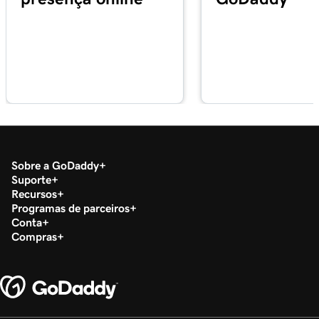
Aula 18 (de 29)
Gerenciar minha biblioteca de mídia no
2m 34s
WordPress
Aula 19 (de 29)
2m 49s
Adicionar um vídeo ao meu site WordPress
Aula 20 (de 29)
2m 49s
Adicionar um PDF no WordPress
Sobre a GoDaddy
Aula 21 (de 29)
Suporte
3m 42s
Use categorias e tags no WordPress
Recursos
Programas de parceiros
Conta
Aula 22 (de 29)
Compras
Otimize imagens no WordPress com palavras-
3m 9s
chave
Aula 23 (de 29)
Crie layouts com padrões de bloco do
2m 6s