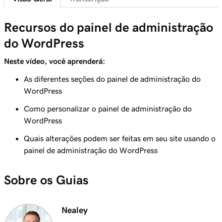
Conecte seu domínio a um site de
1m 46s
Hospedagem Gerenciada para WordPress
Recursos do painel de administração
Aula 7 (de 29)
do WordPress
Recursos do painel de administração do
6m 38s
WordPress
Neste vídeo, você aprenderá:
As diferentes seções do painel de administração do
Aula 8 (de 29)
WordPress
Adicionar páginas ao meu menu de
3m 56s
navegação no WordPress
Como personalizar o painel de administração do
WordPress
Aula 9 (de 29)
2m 18s
Use o editor de blocos do WordPress
Quais alterações podem ser feitas em seu site usando o
painel de administração do WordPress
Aula 10 (de 29)
3m 26s
Use o personalizador do WordPress
Sobre os Guias
Aula 11 (de 29)
3m 24s
Use e instale temas do WordPress
Nealey