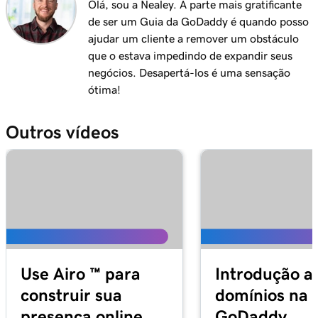
Olá, sou a Nealey. A parte mais gratificante
Aula 12 (de 29)
3m 24s
de ser um Guia da GoDaddy é quando posso
Use e instale plugins do WordPress
ajudar um cliente a remover um obstáculo
Aula 13 (de 29)
que o estava impedindo de expandir seus
Explore as ferramentas do painel do
negócios. Desapertá-los é uma sensação
1m 27s
WordPress
ótima!
Aula 14 (de 29)
Outros vídeos
2m
Postagens do WordPress vs. páginas
Aula 15 (de 29)
Criar e editar minhas postagens no
4m 15s
WordPress
Aula 16 (de 29)
4m 2s
Adicionar e atualizar páginas no WordPress
Use Airo ™ para
Introdução a
Aula 17 (de 29)
construir sua
domínios na
3m 20s
Use a Biblioteca de Blocos no WordPress
presença online
GoDaddy