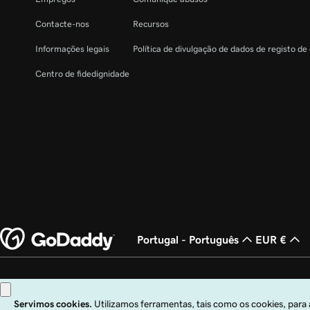
Contacte-nos
Recursos
Informações legais
Política de divulgação de dados de registo de
Centro de fidedignidade
Portugal - Português
EUR €
Copyright © 1999 – 2026 GoDaddy Operating Company, LLC. Todos os direito
Operating Company, LLC nos EUA e noutros países. O logótipo "GO" é uma m