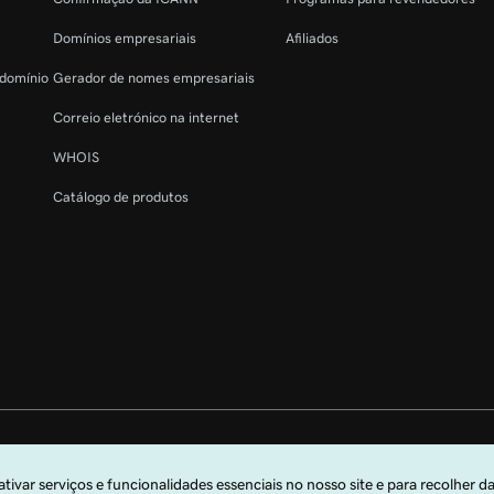
Domínios empresariais
Afiliados
 domínio
Gerador de nomes empresariais
Correio eletrónico na internet
WHOIS
Catálogo de produtos
s reservados. A marca nominativa GoDaddy é uma marca comercial registada 
arca comercial registada da GoDaddy.com, LLC nos EUA.