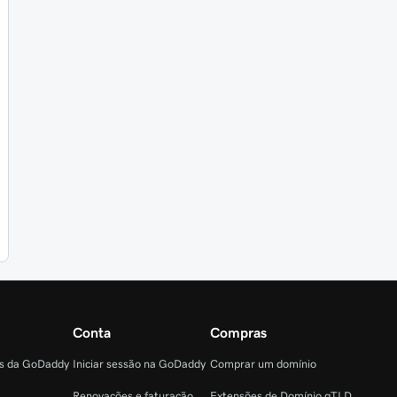
Conta
Compras
as da GoDaddy
Iniciar sessão na GoDaddy
Comprar um domínio
Renovações e faturação
Extensões de Domínio gTLD