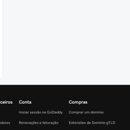
ceiros
Conta
Compras
Iniciar sessão na GoDaddy
Comprar um domínio
edores
Renovações e faturação
Extensões de Domínio gTLD