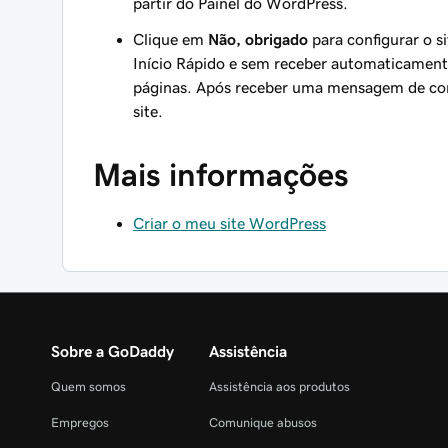
partir do Painel do WordPress.
Clique em
Não, obrigado
para configurar o s
Início Rápido e sem receber automaticament
páginas. Após receber uma mensagem de conf
site.
Mais informações
Criar o meu site WordPress
Sobre a GoDaddy
Assistência
Quem somos
Assistência aos produtos
Empregos
Comunique abusos