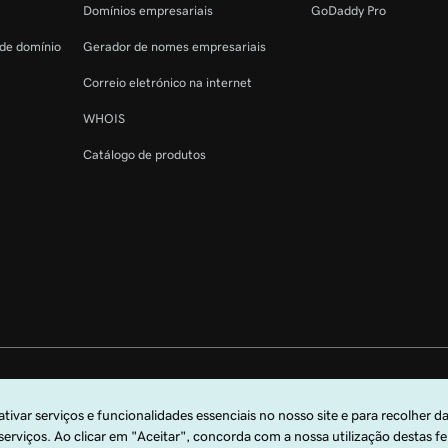
Domínios empresariais
GoDaddy Pro
 de domínio
Gerador de nomes empresariais
Correio eletrónico na internet
WHOIS
Catálogo de produtos
s reservados. A marca nominativa GoDaddy é uma marca comercial registada 
arca comercial registada da GoDaddy.com, LLC nos EUA.
lizar este site, confirma que aceita vincular-se às presentes
Condições de Serviç