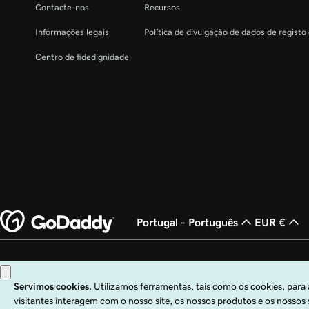
Contacte-nos
Recursos
Informações legais
Política de divulgação de dados de registo
Centro de fidedignidade
Portugal - Português
EUR €
Copyright © 1999 – 2026 GoDaddy Operating Company, LLC. Todos os direito
Operating Company, LLC nos EUA e noutros países. O logótipo "GO" é uma m
A utilização deste site está sujeita às condições de utilização expressas. Ao uti