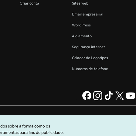
Criar conta
Sites web
Email empresarial
WordPress
Alojamento
Segurança internet
Criador de Logótipos
Números de telefone
da GoDaddy
Informações legais
Política de Privacidade
Cookies
o Universais
.
Não autorizo a venda das minhas informações pessoais