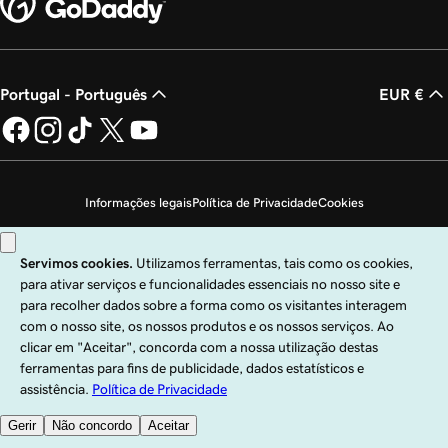
Portugal - Português
EUR €
Informações legais
Política de Privacidade
Cookies
Não autorizo a venda das minhas informações pessoais
Copyright © 1999 – 2026 GoDaddy Operating Company, LLC. Todos os direitos
reservados. A marca nominativa GoDaddy é uma marca comercial registada da
GoDaddy Operating Company, LLC nos EUA e noutros países. O logótipo "GO"
é uma marca comercial registada da GoDaddy.com, LLC nos EUA.
A utilização deste site está sujeita às condições de utilização expressas. Ao
utilizar este site, confirma que aceita vincular-se às presentes
Condições de
Serviço Universais
.