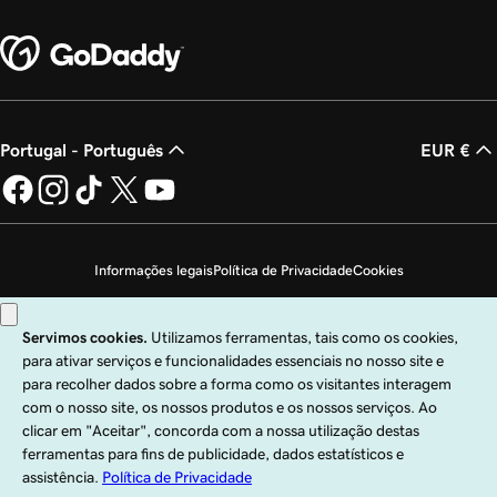
Portugal - Português
EUR €
Informações legais
Política de Privacidade
Cookies
Não autorizo a venda das minhas informações pessoais
Copyright © 1999 – 2026 GoDaddy Operating Company, LLC. Todos os direitos
reservados. A marca nominativa GoDaddy é uma marca comercial registada da
GoDaddy Operating Company, LLC nos EUA e noutros países. O logótipo "GO"
é uma marca comercial registada da GoDaddy.com, LLC nos EUA.
A utilização deste site está sujeita às condições de utilização expressas. Ao
utilizar este site, confirma que aceita vincular-se às presentes
Condições de