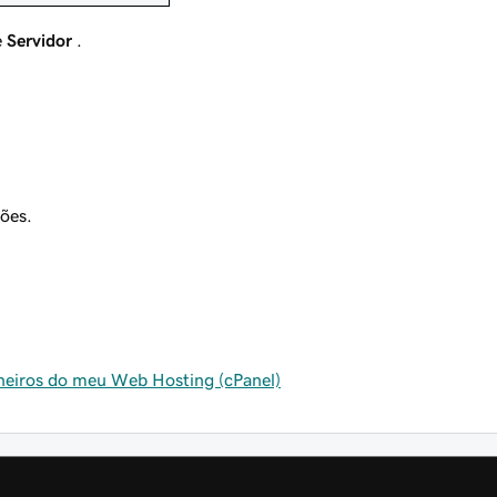
e
Servidor
.
ções.
icheiros do meu Web Hosting (cPanel)