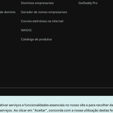
Domínios empresariais
GoDaddy Pro
 de domínio
Gerador de nomes empresariais
Correio eletrónico na internet
WHOIS
Catálogo de produtos
s reservados. A marca nominativa GoDaddy é uma marca comercial registada 
arca comercial registada da GoDaddy.com, LLC nos EUA.