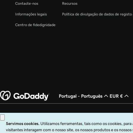
Contacte-nos
Recursos
Informações legais
Política de divulgação de dados de registo
Centro de fidedignidade
Portugal - Português
EUR €
Copyright © 1999 – 2026 GoDaddy Operating Company, LLC. Todos os direito
Operating Company, LLC nos EUA e noutros países. O logótipo "GO" é uma m