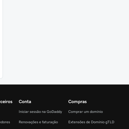
ceiros
Conta
Compras
Iniciar sessão na GoDaddy
Comprar um domínio
edores
Renovações e faturação
Extensões de Domínio gTLD