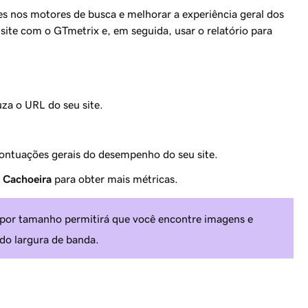
ões nos motores de busca e melhorar a experiência geral dos
site com o GTmetrix e, em seguida, usar o relatório para
uza o URL do seu site.
pontuações gerais do desempenho do seu site.
e
Cachoeira
para obter mais métricas.
a por tamanho permitirá que você encontre imagens e
do largura de banda.