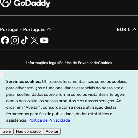
Portugal - Português
EUR €
Informações legais
Política de Privacidade
Cookies
Não autorizo a venda das minhas informações pessoais
Copyright © 1999 – 2026 GoDaddy Operating Company, LLC. Todos os direitos
reservados. A marca nominativa GoDaddy é uma marca comercial registada da
GoDaddy Operating Company, LLC nos EUA e noutros países. O logótipo "GO"
é uma marca comercial registada da GoDaddy.com, LLC nos EUA.
A utilização deste site está sujeita às condições de utilização expressas. Ao
utilizar este site, confirma que aceita vincular-se às presentes
Condições de
Serviço Universais
.