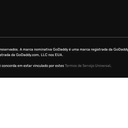
s reservados. A marca nominativa GoDaddy é uma marca registrada da GoDadd
istrada da GoDaddy.com, LLC nos EUA.
cê concorda em estar vinculado por estes
Termos de Serviço Universal
.