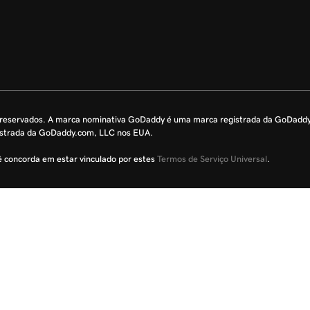
s reservados. A marca nominativa GoDaddy é uma marca registrada da GoDadd
istrada da GoDaddy.com, LLC nos EUA.
cê concorda em estar vinculado por estes
Termos de Serviço Universal
.