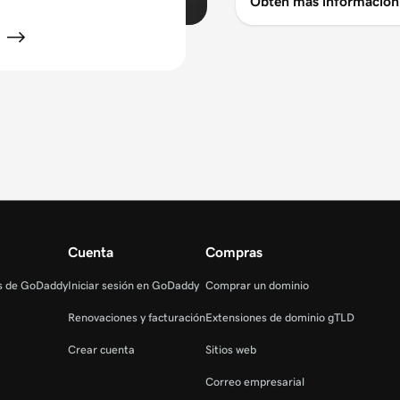
Obtén más información
Cuenta
Compras
as de GoDaddy
Iniciar sesión en GoDaddy
Comprar un dominio
Renovaciones y facturación
Extensiones de dominio gTLD
Crear cuenta
Sitios web
Correo empresarial