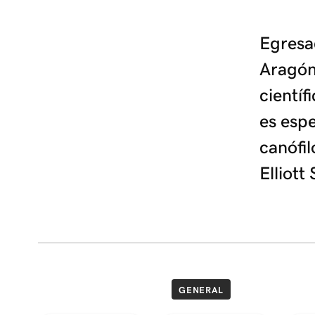
Egresa
Aragón
científ
es espe
canófil
Elliott
GENERAL