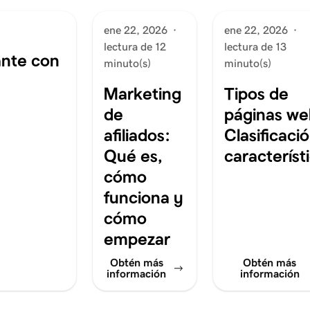
ene 22, 2026
·
ene 22, 2026
·
lectura de 12
lectura de 13
ante con
minuto(s)
minuto(s)
Marketing
Tipos de
de
páginas we
afiliados:
Clasificaci
Qué es,
característ
cómo
funciona y
cómo
empezar
Obtén más
Obtén más
información
información