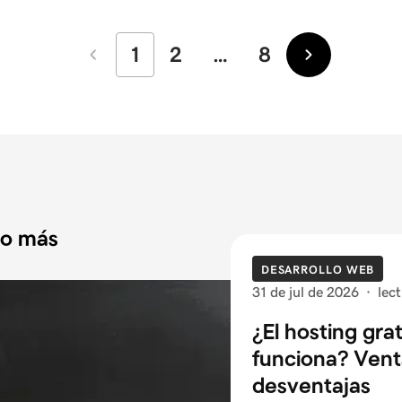
1
2
…
8
Más
Más
recientes
antiguos
do más
DESARROLLO WEB
31 de jul de 2026
·
lec
¿El hosting gra
funciona? Vent
desventajas