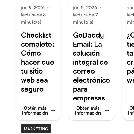
jun 9, 2026
·
jun 5, 2026
·
abr
lectura de 8
lectura de 7
lec
minuto(s)
minuto(s)
min
Checklist
GoDaddy
¿
completo:
Email: La
ti
Cómo
solución
ta
hacer que
integral de
cr
tu sitio
correo
p
web sea
electrónico
w
seguro
para
empresas
Obtén más
Obtén más
O
información
información
in
MARKETING