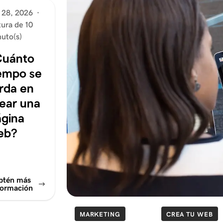
 28, 2026
·
tura de 10
uto(s)
Cuánto
empo se
rda en
ear una
ágina
eb?
btén más
formación
MARKETING
CREA TU WEB