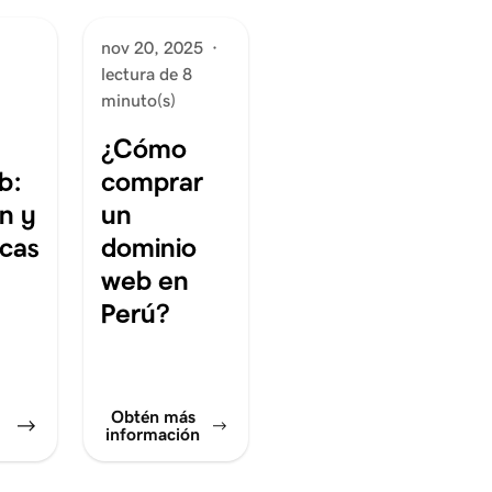
nov 20, 2025
·
lectura de 8
minuto(s)
¿Cómo
b:
comprar
ón y
un
icas
dominio
web en
Perú?
Obtén más
información