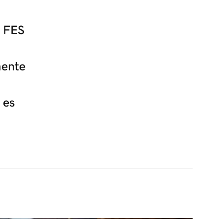
a FES
mente
 es