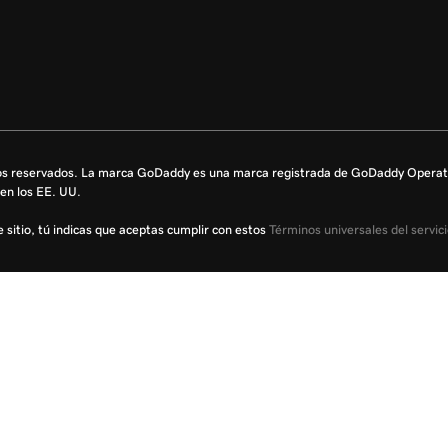
s reservados. La marca GoDaddy es una marca registrada de GoDaddy Operati
en los EE. UU.
te sitio, tú indicas que aceptas cumplir con estos
Términos universales del servic