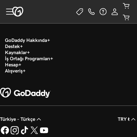
GoDaddy Hakkında
Destek
Kaynaklar
İş Ortağı Programları
Hesap
Alışveriş
Türkiye - Türkçe
TRY ₺