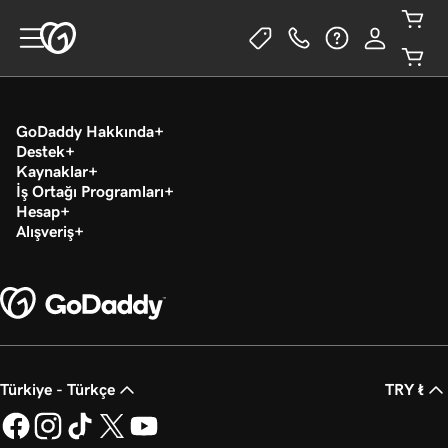
GoDaddy Hakkında
Destek
Kaynaklar
İş Ortağı Programları
Hesap
Alışveriş
Türkiye - Türkçe
TRY ₺