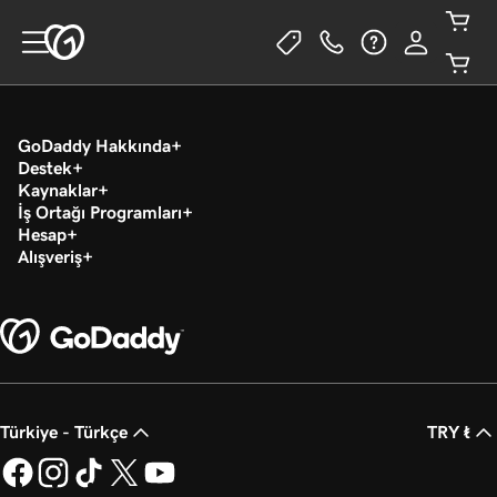
GoDaddy Hakkında
Destek
Kaynaklar
İş Ortağı Programları
Hesap
Alışveriş
Türkiye - Türkçe
TRY ₺