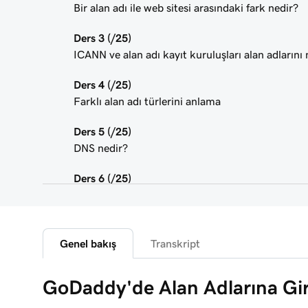
Bir alan adı ile web sitesi arasındaki fark nedir?
Ders 3 (/25)
ICANN ve alan adı kayıt kuruluşları alan adlarını 
Ders 4 (/25)
Farklı alan adı türlerini anlama
Ders 5 (/25)
DNS nedir?
Ders 6 (/25)
Alt alan adı nedir?
Ders 7 (/25)
Harika bir alan adı seçmek için en iyi ipuçları
Genel bakış
Transkript
Ders 8 (/25)
GoDaddy'de Alan Adlarına Gir
Alan adı sahipliği nasıl belirlenir?