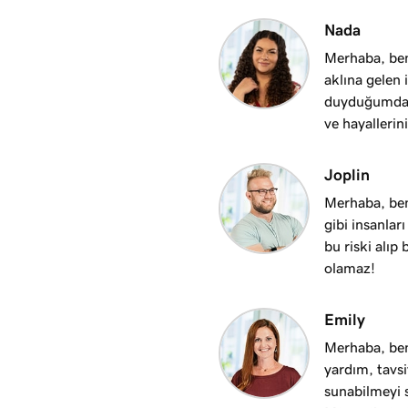
1m 50s
Nada
Merhaba, ben
aklına gelen i
2m 35s
duyduğumda h
ve hayalleri
4m 12s
Joplin
Merhaba, ben
1m 58s
gibi insanlar
bu riski alıp
olamaz!
2m 9s
Emily
1m 25s
n adı bağlama
Merhaba, ben
yardım, tavs
sunabilmeyi 
1m 46s
g web sitesine bağlama