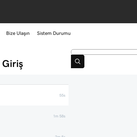
Bize Ulaşın
Sistem Durumu
Giriş
55s
1m 58s
2m 5s