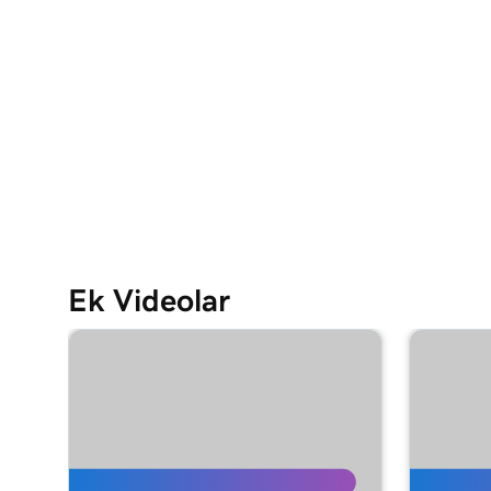
Ders 16 (/25)
301 veya 302 yönlendirmesi kullanmalı mıyım?
Ders 17 (/25)
Alan adımı yönlendir
Ders 18 (/25)
Maskeleme ile yönlendirme mi yoksa yönlendirm
Ders 19 (/25)
Ek Videolar
Alan adı portföyümü düzenleme
Ders 20 (/25)
Alan adı izinlerini yönetme
Ders 21 (/25)
Alan adım için iletişim bilgilerini güncelleme