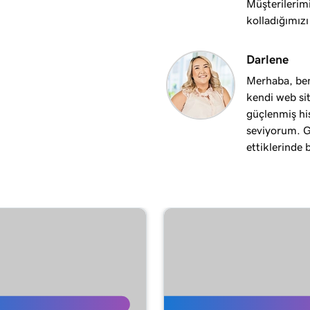
Müşterilerimi
kolladığımızı
1m 41s
Darlene
Merhaba, ben
2m 49s
kendi web sit
güçlenmiş hi
seviyorum. Gu
2m 51s
e mi kullanmalısınız?
ettiklerinde 
2m 30s
4m 30s
1m 5s