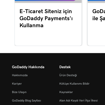
Ders 22 (/25)
Alan adı yenilemelerimi yönet ve süresinin dolma
E-Ticaret Siteniz için
GoDa
Ders 23 (/25)
GoDaddy Payments'ı
ile Ş
Alan adı ad sunucularını değiştirin
Kullanma
Ders 24 (/25)
GoDaddy alan adınızı nasıl satabilirsiniz?
Ders 25 (/25)
Alan adımı GoDaddy’ye transfer et
GoDaddy Hakkında
Destek
Hakkımızda
Ürün Desteği
Kariyer
Kötüye Kullanımı Bildir
Bize Ulaşın
Kaynaklar
GoDaddy Blog Sayfası
Alan Adı Kaydı Veri İfşa İlkesi