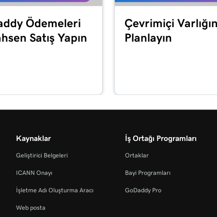
2m 44s
sını önle
ddy Ödemeleri
Çevrimiçi Varlığın
ahsen Satış Yapın
Planlayın
58s
4m 14s
2m 21s
Kaynaklar
İş Ortağı Programları
Geliştirici Belgeleri
Ortaklar
ICANN Onayı
Bayi Programları
İşletme Adı Oluşturma Aracı
GoDaddy Pro
Web posta