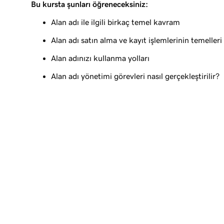
Bu kursta şunları öğreneceksiniz:
Ders 9 (/25)
Premium alan adı nedir?
Alan adı ile ilgili birkaç temel kavram
Alan adı satın alma ve kayıt işlemlerinin temelleri
Ders 10 (/25)
GoDaddy'de alan adı kaydettirin
Alan adınızı kullanma yolları
Ders 11 (/25)
Alan adı yönetimi görevleri nasıl gerçekleştirilir?
İstediğim alan adı alınırsa ne yapmalıyım
Ders 12 (/25)
GoDaddy'nin Alan Adı Aracılık Hizmeti nedir?
Ders 13 (/25)
Alan adımı işletmem için kullanma
Ders 14 (/25)
Web Siteleri + Pazarlama Araçları siteme bir ala
Ders 15 (/25)
Alan adınızı WordPress için Yönetilebilir Hostin