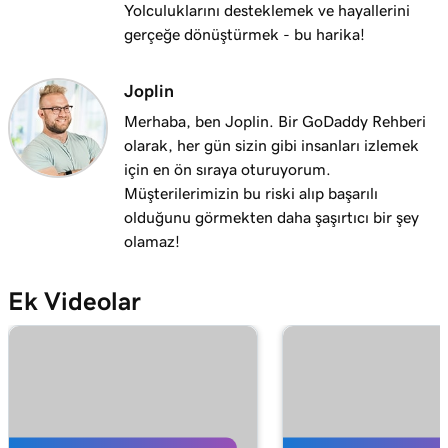
Yolculuklarını desteklemek ve hayallerini
Ders 14 (/25)
gerçeğe dönüştürmek - bu harika!
Web Siteleri + Pazarlama Araçları siteme bir
1m 25s
alan adı bağlama
Joplin
Ders 15 (/25)
Merhaba, ben Joplin. Bir GoDaddy Rehberi
Alan adınızı WordPress için Yönetilebilir
1m 46s
olarak, her gün sizin gibi insanları izlemek
Hosting web sitesine bağlama
için en ön sıraya oturuyorum.
Müşterilerimizin bu riski alıp başarılı
Ders 16 (/25)
olduğunu görmekten daha şaşırtıcı bir şey
301 veya 302 yönlendirmesi kullanmalı
1m 41s
olamaz!
mıyım?
Ek Videolar
Ders 17 (/25)
2m 49s
Alan adımı yönlendir
Ders 18 (/25)
Maskeleme ile yönlendirme mi yoksa
2m 51s
yönlendirme mi kullanmalısınız?