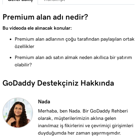
2m 43s
Harika bir alan adı seçmek için en iyi ipuçları
Premium alan adı nedir?
Ders 8 (/25)
3m 1s
Alan adı sahipliği nasıl belirlenir?
Bu videoda ele alınacak konular:
Premium alan adlarının çoğu tarafından paylaşılan ortak
Ders 9 (/25)
1m 50s
özellikler
Premium alan adı nedir?
Premium alan adı satın almak neden akıllıca bir yatırım
Ders 10 (/25)
olabilir?
2m 35s
GoDaddy'de alan adı kaydettirin
GoDaddy Destekçiniz Hakkında
Ders 11 (/25)
4m 12s
İstediğim alan adı alınırsa ne yapmalıyım
Nada
Ders 12 (/25)
1m 58s
GoDaddy'nin Alan Adı Aracılık Hizmeti nedir?
Merhaba, ben Nada. Bir GoDaddy Rehberi
olarak, müşterilerimizin aklına gelen
Ders 13 (/25)
inanılmaz iş fikirlerini ve çevrimiçi girişimleri
2m 9s
Alan adımı işletmem için kullanma
duyduğumda her zaman şaşırmışımdır.