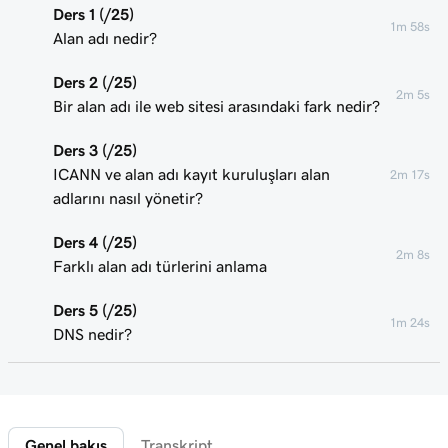
Ders 1 (/25)
1m 58s
Alan adı nedir?
Ders 2 (/25)
2m 5s
Bir alan adı ile web sitesi arasındaki fark nedir?
Ders 3 (/25)
ICANN ve alan adı kayıt kuruluşları alan
2m 17s
adlarını nasıl yönetir?
Ders 4 (/25)
2m 8s
Farklı alan adı türlerini anlama
Ders 5 (/25)
1m 24s
DNS nedir?
Ders 6 (/25)
2m 4s
Alt alan adı nedir?
Genel bakış
Transkript
Ders 7 (/25)