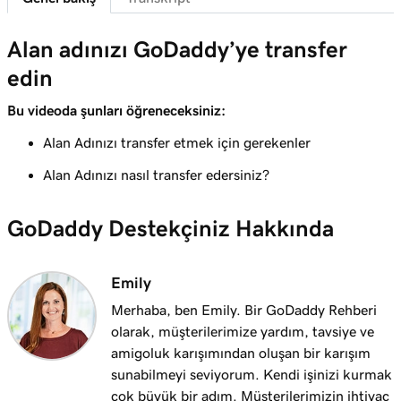
2m 43s
Harika bir alan adı seçmek için en iyi ipuçları
Alan adınızı GoDaddy’ye transfer
Ders 8 (/25)
3m 1s
edin
Alan adı sahipliği nasıl belirlenir?
Bu videoda şunları öğreneceksiniz:
Ders 9 (/25)
1m 50s
Premium alan adı nedir?
Alan Adınızı transfer etmek için gerekenler
Alan Adınızı nasıl transfer edersiniz?
Ders 10 (/25)
2m 35s
GoDaddy'de alan adı kaydettirin
GoDaddy Destekçiniz Hakkında
Ders 11 (/25)
4m 12s
İstediğim alan adı alınırsa ne yapmalıyım
Emily
Ders 12 (/25)
Merhaba, ben Emily. Bir GoDaddy Rehberi
1m 58s
GoDaddy'nin Alan Adı Aracılık Hizmeti nedir?
olarak, müşterilerimize yardım, tavsiye ve
amigoluk karışımından oluşan bir karışım
Ders 13 (/25)
sunabilmeyi seviyorum. Kendi işinizi kurmak
2m 9s
Alan adımı işletmem için kullanma
çok büyük bir adım. Müşterilerimizin ihtiyaç