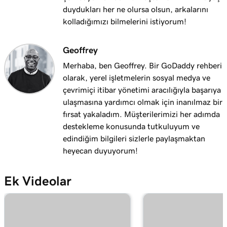
duydukları her ne olursa olsun, arkalarını
Ders 14 (/25)
kolladığımızı bilmelerini istiyorum!
Web Siteleri + Pazarlama Araçları siteme bir
1m 25s
alan adı bağlama
Geoffrey
Ders 15 (/25)
Merhaba, ben Geoffrey. Bir GoDaddy rehberi
Alan adınızı WordPress için Yönetilebilir
1m 46s
olarak, yerel işletmelerin sosyal medya ve
Hosting web sitesine bağlama
çevrimiçi itibar yönetimi aracılığıyla başarıya
ulaşmasına yardımcı olmak için inanılmaz bir
Ders 16 (/25)
fırsat yakaladım. Müşterilerimizi her adımda
301 veya 302 yönlendirmesi kullanmalı
1m 41s
destekleme konusunda tutkuluyum ve
mıyım?
edindiğim bilgileri sizlerle paylaşmaktan
heyecan duyuyorum!
Ders 17 (/25)
2m 49s
Alan adımı yönlendir
Ek Videolar
Ders 18 (/25)
Maskeleme ile yönlendirme mi yoksa
2m 51s
yönlendirme mi kullanmalısınız?