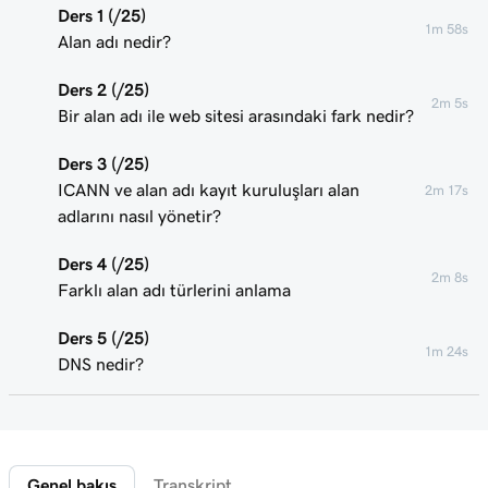
Ders 1 (/25)
1m 58s
Alan adı nedir?
Ders 2 (/25)
2m 5s
Bir alan adı ile web sitesi arasındaki fark nedir?
Ders 3 (/25)
ICANN ve alan adı kayıt kuruluşları alan
2m 17s
adlarını nasıl yönetir?
Ders 4 (/25)
2m 8s
Farklı alan adı türlerini anlama
Ders 5 (/25)
1m 24s
DNS nedir?
Ders 6 (/25)
2m 4s
Alt alan adı nedir?
Genel bakış
Transkript
Ders 7 (/25)