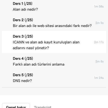
Ders 1 (/25)
1m 58s
Alan adı nedir?
Ders 2 (/25)
2m 5s
Bir alan adı ile web sitesi arasındaki fark nedir?
Ders 3 (/25)
ICANN ve alan adı kayıt kuruluşları alan
2m 17s
adlarını nasıl yönetir?
Ders 4 (/25)
2m 8s
Farklı alan adı türlerini anlama
Ders 5 (/25)
1m 24s
DNS nedir?
Ders 6 (/25)
2m 4s
Alt alan adı nedir?
Genel bakış
Transkript
Ders 7 (/25)