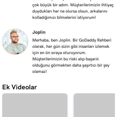
çok büyük bir adım. Müşterilerimizin ihtiyaç
Ders 14 (/25)
duydukları her ne olursa olsun, arkalarını
Web Siteleri + Pazarlama Araçları siteme bir
1m 25s
kolladığımızı bilmelerini istiyorum!
alan adı bağlama
Ders 15 (/25)
Joplin
Alan adınızı WordPress için Yönetilebilir
1m 46s
Merhaba, ben Joplin. Bir GoDaddy Rehberi
Hosting web sitesine bağlama
olarak, her gün sizin gibi insanları izlemek
için en ön sıraya oturuyorum.
Ders 16 (/25)
Müşterilerimizin bu riski alıp başarılı
301 veya 302 yönlendirmesi kullanmalı
1m 41s
olduğunu görmekten daha şaşırtıcı bir şey
mıyım?
olamaz!
Ders 17 (/25)
2m 49s
Alan adımı yönlendir
Ek Videolar
Ders 18 (/25)
Maskeleme ile yönlendirme mi yoksa
2m 51s
yönlendirme mi kullanmalısınız?