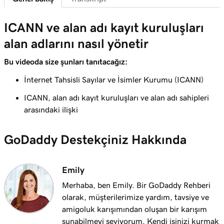
2m 43s
Harika bir alan adı seçmek için en iyi ipuçları
ICANN ve alan adı kayıt kuruluşları
Ders 8 (/25)
3m 1s
alan adlarını nasıl yönetir
Alan adı sahipliği nasıl belirlenir?
Bu videoda size şunları tanıtacağız:
Ders 9 (/25)
1m 50s
Premium alan adı nedir?
İnternet Tahsisli Sayılar ve İsimler Kurumu (ICANN)
ICANN, alan adı kayıt kuruluşları ve alan adı sahipleri
Ders 10 (/25)
2m 35s
arasındaki ilişki
GoDaddy'de alan adı kaydettirin
Ders 11 (/25)
GoDaddy Destekçiniz Hakkında
4m 12s
İstediğim alan adı alınırsa ne yapmalıyım
Ders 12 (/25)
Emily
1m 58s
GoDaddy'nin Alan Adı Aracılık Hizmeti nedir?
Merhaba, ben Emily. Bir GoDaddy Rehberi
olarak, müşterilerimize yardım, tavsiye ve
Ders 13 (/25)
amigoluk karışımından oluşan bir karışım
2m 9s
Alan adımı işletmem için kullanma
sunabilmeyi seviyorum. Kendi işinizi kurmak