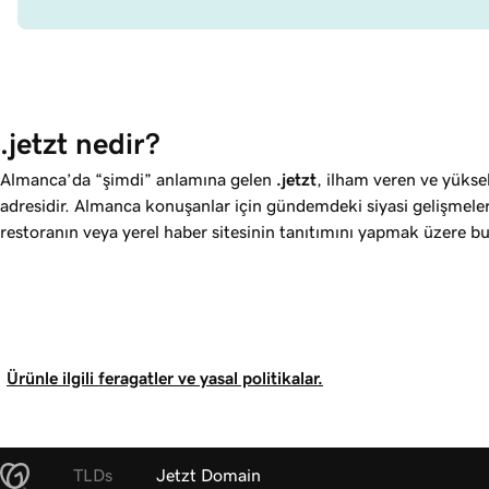
.jetzt nedir?
Almanca’da “şimdi” anlamına gelen
.jetzt
, ilham veren ve yükse
adresidir. Almanca konuşanlar için gündemdeki siyasi gelişmeler
restoranın veya yerel haber sitesinin tanıtımını yapmak üzere bu 
Ürünle ilgili feragatler ve yasal politikalar.
TLDs
Jetzt Domain